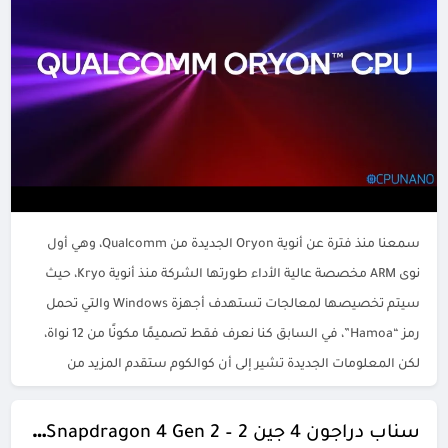
سمعنا منذ فترة عن أنوية Oryon الجديدة من Qualcomm، وهي أول
نوى ARM مخصصة عالية الأداء طورتها الشركة منذ أنوية Kryo، حيث
سيتم تخصيصها لمعالجات تستهدف أجهزة Windows والتي تحمل
رمز “Hamoa”، في السابق كنا نعرف فقط تصميمًا مكونًا من 12 نواة،
لكن المعلومات الجديدة تشير إلى أن كوالكوم ستقدم المزيد من
خيارات الأنوية. تم […]
سناب دراجون 4 جين 2 – Snapdragon 4 Gen 2: الكشف عن الجيل الثاني من المعالج