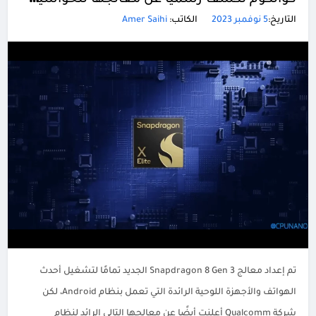
كوالكوم تكشف رسميًا عن معالجها للحواسيب المحمولة Snapdragon X Elite
التاريخ:
5 نوفمبر 2023
الكاتب:
Amer Saihi
تم إعداد معالج Snapdragon 8 Gen 3 الجديد تمامًا لتشغيل أحدث
الهواتف والأجهزة اللوحية الرائدة التي تعمل بنظام Android، لكن
شركة Qualcomm أعلنت أيضًا عن معالجها التالي الرائد لنظام