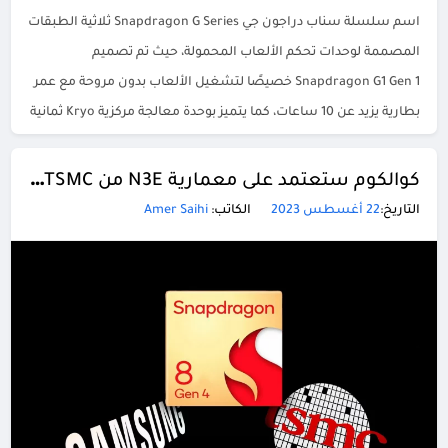
اسم سلسلة سناب دراجون جي Snapdragon G Series ثلاثية الطبقات
المصممة لوحدات تحكم الألعاب المحمولة، حيث تم تصميم
Snapdragon G1 Gen 1 خصيصًا لتشغيل الألعاب بدون مروحة مع عمر
بطارية يزيد عن 10 ساعات، كما يتميز بوحدة معالجة مركزية Kryo ثمانية
النواة ووحدة معالجة رسومات Adreno […]
كوالكوم ستعتمد على معمارية N3E من TSMC بجانب MediaTek ولن تتحول إلى Samsung
التاريخ:
22 أغسطس 2023
الكاتب:
Amer Saihi