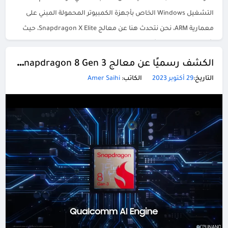
التشغيل Windows الخاص بأجهزة الكمبيوتر المحمولة المبني على
معمارية ARM، نحن نتحدث هنا عن معالج Snapdragon X Elite، حيث
تأمل شركة كوالكوم أن تتمكن من الاستحواذ […]
الكشف رسميًا عن معالج Snapdragon 8 Gen 3 بمعمارية 4 نانومتر وبدعم الذكاء الاصطناعي التوليدي
التاريخ:
29 أكتوبر 2023
الكاتب:
Amer Saihi