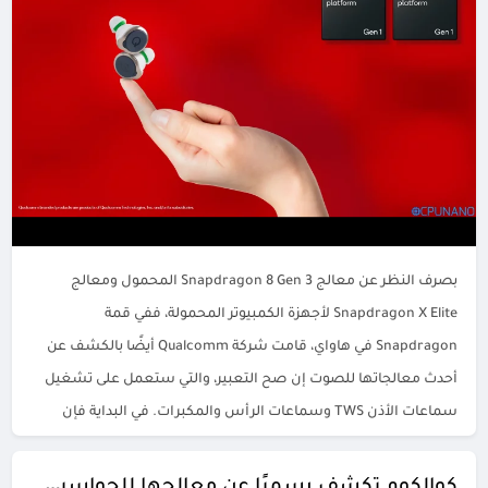
بصرف النظر عن معالج Snapdragon 8 Gen 3 المحمول ومعالج
Snapdragon X Elite لأجهزة الكمبيوتر المحمولة، ففي قمة
Snapdragon في هاواي، قامت شركة Qualcomm أيضًا بالكشف عن
أحدث معالجاتها للصوت إن صح التعبير، والتي ستعمل على تشغيل
سماعات الأذن TWS وسماعات الرأس والمكبرات. في البداية فإن
منصتيْ Qualcomm Snapdragon S7 وS7 Pro Gen 1 تدعمان تقنية […]