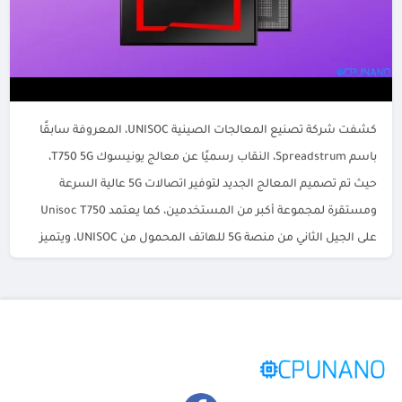
كشفت شركة تصنيع المعالجات الصينية UNISOC، المعروفة سابقًا
باسم Spreadstrum، النقاب رسميًا عن معالج يونيسوك T750 5G،
حيث تم تصميم المعالج الجديد لتوفير اتصالات 5G عالية السرعة
ومستقرة لمجموعة أكبر من المستخدمين، كما يعتمد Unisoc T750
على الجيل الثاني من منصة 5G للهاتف المحمول من UNISOC، ويتميز
بمجموعة من التقنيات المتقدمة التي تجعله منصة قوية […]