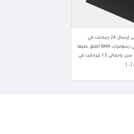
منذ عام تقريبًا قدمت سامسونج GDDR6، والذي كان قادرًا على إرسال 24 جيجابت في
الثانية لكل طرف، الآن أكملت الشركة تصميم الجيل التالي في رسوميات RAM أطلق عليها
اسم GDDR7. يصل هذا الجهاز إلى 32 جيجابت في الثانية لكل سن بإجمالي 1.5 تيرابايت في