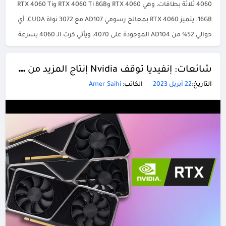
4060 ثلاثة بطاقات، وهي RTX 4060 وRTX 4060 Ti 8GB وRTX 4060 Ti
16GB. يتميز RTX 4060 بمعالج رسومي AD107 مع 3072 نواة CUDA، أي
حوالي 52٪ من AD104 الموجودة على 4070، ويأتي كرت الـ 4060 بسرعة
ساعة […]
شائعات: إنفيديا توقف Nvidia إنتاج المزيد من سلسلة كروت RTX 40
التاريخ:
22 أبريل 2023
الكاتب:
Amer Saihi