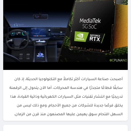
أصبحت صناعة السيارات أكثر تكاملاً مع التكنولوجيا الحديثة، إذ كان
سابقًا قطاعًا متجذرًا في هندسة المحركات، أما الآن يتحول إلى الرقمنة
تدريجيًا مع انتشار تقنيات مثل السيارات الكهربائية وذاتية القيادة، هذا
يخلق فرصًا جديدة للشركات من جميع الأحجام، ومع ذلك ليس من
السهل اقتحام سوق يهيمن عليها المصنعون منذ قرن من الزمان،
لتحقيق النجاح تجد […]