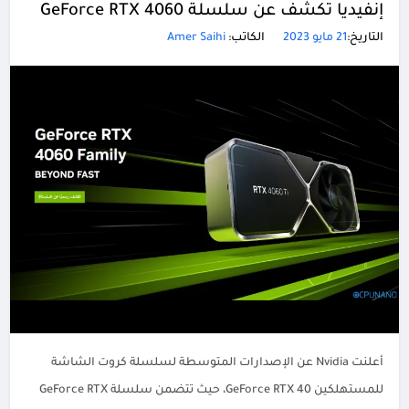
إنفيديا تكشف عن سلسلة GeForce RTX 4060
التاريخ:
21 مايو 2023
الكاتب:
Amer Saihi
أعلنت Nvidia عن الإصدارات المتوسطة لسلسلة كروت الشاشة
للمستهلكين GeForce RTX 40، حيث تتضمن سلسلة GeForce RTX