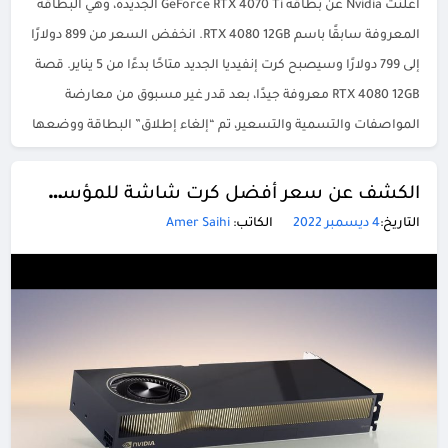
أعلنت Nvidia عن بطاقة GeForce RTX 4070 Ti الجديدة، وهي البطاقة
المعروفة سابقًا باسم RTX 4080 12GB. انخفض السعر من 899 دولارًا
إلى 799 دولارًا وسيصبح كرت إنفيديا الجديد متاحًا بدءًا من 5 يناير. قصة
RTX 4080 12GB معروفة جيدًا، بعد قدر غير مسبوق من معارضة
المواصفات والتسمية والتسعير، تم “إلغاء إطلاق” البطاقة ووضعها
على […]
الكشف عن سعر أفضل كرت شاشة للمؤسسات من Nvidia الـ RTX 6000
التاريخ:
4 ديسمبر 2022
الكاتب:
Amer Saihi