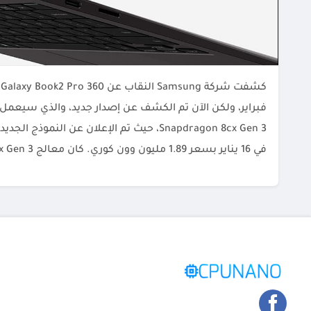
Snapdragon 8cx Gen 3، حيث تم الإعلان عن النمو
في 16 يناير بسعر 1.89 مليون وون كوري. كان معالج 8cx Gen 3 أول معالجٍ […]