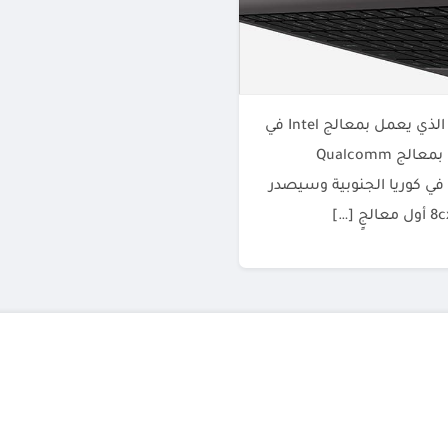
كشفت شركة Samsung النقاب عن Galaxy Book2 Pro 360 الذي يعمل بمعالج Intel في
فبراير، ولكن الآن تم الكشف عن إصدار جديد، والذي سيعمل بمعالج Qualcomm
ذج الجديد في كوريا الجنوبية وسيصدر