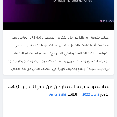
أعلنت شركة Micron عن حل التخزين المحمول UFS 4.0 الخاص بها،
وكشفت أنها قامت بالفعل بشحن عينات مؤهلة “لاختيار مصنعي
الهواتف الذكية العالمية وبائعي الشرائح”. سيتم استخدام التقنية
الجديدة لتصنيع وحدات تخزين بسعات 256 جيجابايت و512 جيجابايت و1
تيرابايت، سيبدأ الإنتاج بكميات كبيرة في النصف الثاني من هذا العام،
لذا سيمر بعض الوقت قبل وصول […]
سامسونج تُزيح الستار عن عن نوع التخزين UFS 4.0 الأسرع والأفضل كفاءة.. تعرّف على مميزاته
التاريخ:
5 مايو 2022
الكاتب:
Amer Saihi