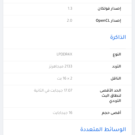
إصدار فولكان
1.3
إصدار OpenCL
2.0
الذاكرة
النوع
LPDDR4X
التردد
2133 ميجاهرتز
الناقل
2 × 16 بت
الحد الأقصى
17.07 جيجابت في الثانية
لنطاق البث
الترددي
أقصى حجم
16 جيجابايت
الوسائط المتعددة