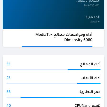
المعالج الرسومي
Mali-G57 MP2
المعمارية
6 نانومتر
أداء ومواصفات معالج MediaTek
Dimensity 6080
أداء المعالج
35
أداء الألعاب
25
عمر البطارية
85
تقييم CPUNano
40