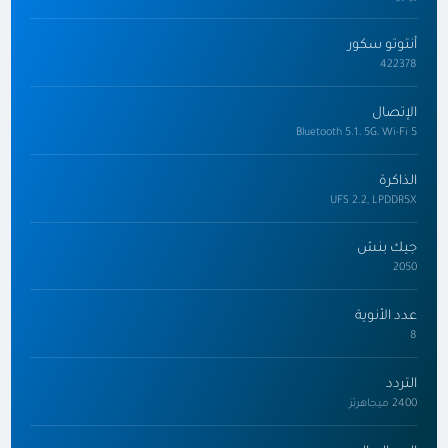
أنتوتو سكور
422378
الإتصال
Bluetooth 5.1، 5G، Wi-Fi 5
الذاكرة
UFS 2.2, LPDDR5X
جيك بنش
2050
عدد الأنوية
8
التردد
2400 ميجاهرتز