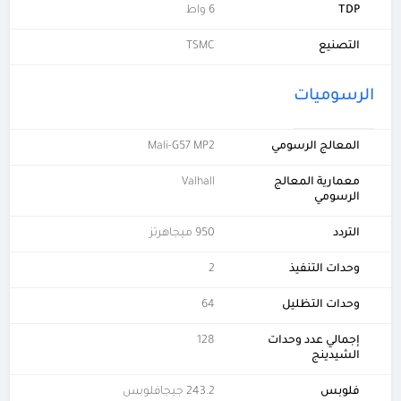
TDP
6 واط
التصنيع
TSMC
الرسوميات
المعالج الرسومي
Mali-G57 MP2
معمارية المعالج
Valhall
الرسومي
التردد
950 ميجاهرتز
وحدات التنفيذ
2
وحدات التظليل
64
إجمالي عدد وحدات
128
الشيدينج
فلوبس
243.2 جيجافلوبس