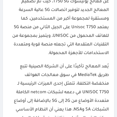
عن معالج يونيسوك T750 5G، حيث تم تصميم
المعالج الجديد لتوفير اتصالات 5G عالية السرعة
ومستقرة لمجموعة أكبر من المستخدمين، كما
يعتمد Unisoc T750 على الجيل الثاني من منصة 5G
للهاتف المحمول من UNISOC، ويتميز بمجموعة من
التقنيات المتقدمة التي تجعله منصة قوية ومتعددة
الاستخدامات للأجهزة المحمولة.
يُعد المعالج تأكيدًا على أن الشركة الصينية تتبع
طريق MediaTek في سوق معالجات الهواتف
منخفضة التكلفة، تتمثل إحدى الميزات الرئيسية لـ
UNISOC T750 في دعمه لشبكات netcom الكاملة
متعددة الأوضاع من 2G إلى 5G بالإضافة إلى أوضاع
الشبكات SA وNSA، هذا يعني أن النظام الأساسي