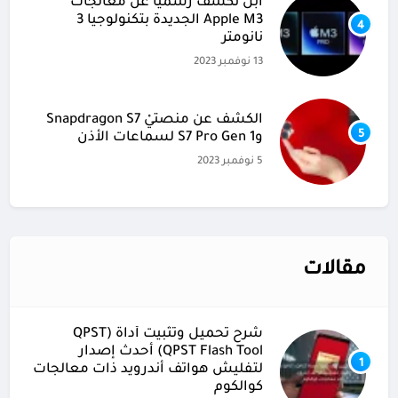
آبل تكشف رسميًا عن معالجات
Apple M3 الجديدة بتكنولوجيا 3
4
نانومتر
13 نوفمبر 2023
الكشف عن منصتيْ Snapdragon S7
5
وS7 Pro Gen 1 لسماعات الأذن
5 نوفمبر 2023
مقالات
شرح تحميل وتثبيت أداة (QPST
(QPST Flash Tool أحدث إصدار
1
لتفليش هواتف أندرويد ذات معالجات
كوالكوم