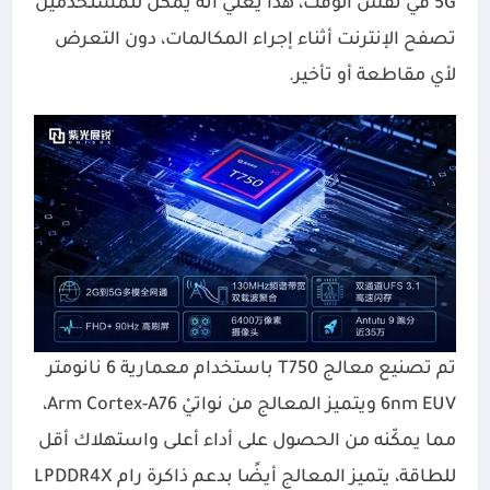
5G في نفس الوقت، هذا يعني أنه يمكن للمستخدمين
تصفح الإنترنت أثناء إجراء المكالمات، دون التعرض
لأي مقاطعة أو تأخير.
تم تصنيع معالج T750 باستخدام معمارية 6 نانومتر
6nm EUV ويتميز المعالج من نواتيْ Arm Cortex-A76،
مما يمكّنه من الحصول على أداء أعلى واستهلاك أقل
للطاقة، يتميز المعالج أيضًا بدعم ذاكرة رام LPDDR4X