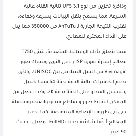
وذاكرة تخزين من نوع UFS 3.1 ثنائية القناة عالية
السرعة، مما يسمح بنقل البيانات بسرعة وكفاءة،
تقترب النتيجة الجارية لـ AnTuTu من 350000 مما يدل
على الأداء المحترم للمعالج.
فيما يتعلق بأداء الوسائط المتعددة، يتبنى T750
معالج إشارة صورة ISP رباعي النوى ومحرك صور
Vivimagic من الجيل السادس من UNISOC، والذي
يدعم الكاميرات عالية الدقة بدقة 64 ميجابكسل
وتسجيل الفيديو عالي الدقة بدقة 2K، وهذا يجعل من
الممكن التقاط صور ومقاطع فيديو واضحة ومفصلة،
حتى في ظروف الإضاءة المنخفضة، كما يدعم
المعالج أيضًا شاشة بدقة +FullHD بمعدل تحديث
90 هرتز.