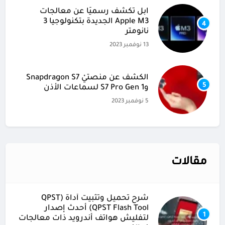
آبل تكشف رسميًا عن معالجات
Apple M3 الجديدة بتكنولوجيا 3
4
نانومتر
13 نوفمبر 2023
الكشف عن منصتيْ Snapdragon S7
5
وS7 Pro Gen 1 لسماعات الأذن
5 نوفمبر 2023
مقالات
شرح تحميل وتثبيت أداة (QPST
(QPST Flash Tool أحدث إصدار
1
لتفليش هواتف أندرويد ذات معالجات