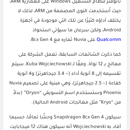
نانومتر لنظام التشغيل Windows على معمارية ARM،
حيث اُستخدمت النوى المصممة من ARM، لذلك لا
يختلف أداؤه كثيرًا عن تلك التي موجودة في أجهزة
Android، ولكن سرعان ما سيؤتي استحواذ
Qualcomm
على Nuvia ثماره مع 8cx Gen 4.
كما ذكرت الشائعات السابقة، تعمل الشركة على
معالج بـ 12 نواة. وفقًا لـ Kuba Wojciechowski، سيتم
تقسيمه إلى 8 أنوية أداء (~ 3.4 جيجاهرتز) و4 أنوية
كفاءة (~ 2.5 جيجاهرتز)، وهي مبنية على تصميم Nuvia
Phoenix وستستخدم اسم التسويقي “Oryon” (بدلاً
من “Kryo” مثل مغالجات Android الحالية).
سيكون Snapdragon 8cx Gen 4 وحشًا تمامًا، حسبما
أفاد به Wojciechowski أنه سيكون هناك 12 ميجابايت