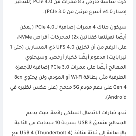
كرت شاشة خارجي بـ 8 ممرات من PCIe 4.0 (للتذكير
إصدار v4.0 أسرع مرتين من PCIe 3.0).
سيكون هناك 4 ممرات إضافية لـ PCIe 4.0 (يمكن
أيضًا تهيئتها كقناتين 2x) لمحركات أقراص NVMe،
على الرغم من أن تخزين UFS 4.0 ذي المسارين (حتى 1
تيرابايت) مدعوم أيضًا كخيار أرخص، وسيحتوي
المعالج أيضًا على ممرات PCIe 3.0 إضافية للأجهزة
الطرفية مثل بطاقة Wi-Fi أو المودم، ولن يحتوي 8cx
Gen 4 على دعم مودم 5G مدمج (على عكس نظيره في
Android).
تبدو خيارات الاتصال السلكي رائعة، حيث يدعم
المعالج منفذيْ USB 3 بسرعة 10 جيجابت في الثانية،
بالإضافة إلى ثلاثة منافذ USB 4 (Thunderbolt 4) مع