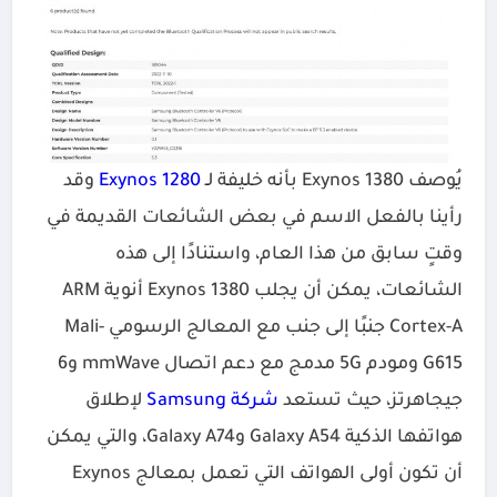
يُوصف Exynos 1380 بأنه خليفة لـ
Exynos 1280
وقد
رأينا بالفعل الاسم في بعض الشائعات القديمة في
وقتٍ سابق من هذا العام، واستنادًا إلى هذه
الشائعات، يمكن أن يجلب Exynos 1380 أنوية ARM
Cortex-A جنبًا إلى جنب مع المعالج الرسومي Mali-
G615 ومودم 5G مدمج مع دعم اتصال mmWave و6
جيجاهرتز، حيث تستعد
شركة Samsung
لإطلاق
هواتفها الذكية Galaxy A54 وGalaxy A74، والتي يمكن
أن تكون أولى الهواتف التي تعمل بمعالج Exynos