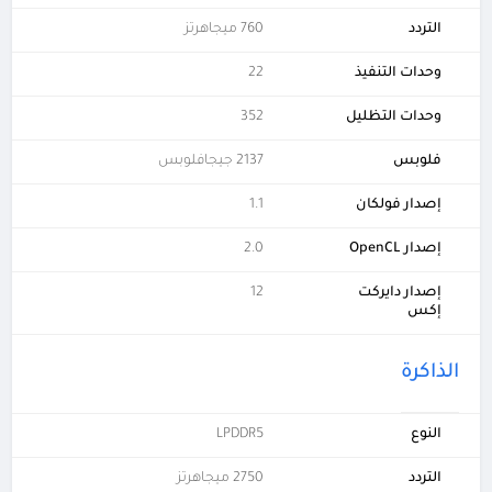
التردد
760 ميجاهرتز
وحدات التنفيذ
22
وحدات التظليل
352
فلوبس
2137 جيجافلوبس
إصدار فولكان
1.1
إصدار OpenCL
2.0
إصدار دايركت
12
إكس
الذاكرة
النوع
LPDDR5
التردد
2750 ميجاهرتز