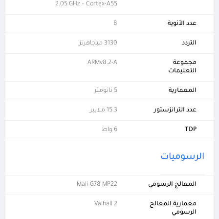
2.05 GHz – Cortex-A55
عدد الأنوية
8
التردد
3130 ميجاهرتز
مجموعة
ARMv8.2-A
التعليمات
المعمارية
5 نانومتر
عدد الترانزستور
15.3 ملايير
TDP
6 واط
الرسوميات
المعالج الرسومي
Mali-G78 MP22
معمارية المعالج
Valhall 2
الرسومي