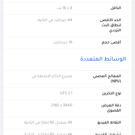
الناقل
4 × 16 بت
الحد الأقصى
44 جيجابت في الثانية
لنطاق البث
الترددي
أقصى حجم
16 جيجابايت
الوسائط المتعددة
المعالج العصبي
مسرع الذكاء الاصطناعي
(NPU)
نوع التخزين
UFS 3.1
دقة العرض
3840 × 2160
القصوى
التقاط الفيديو
4K بمعدل 60 إطارًا في الثانية
تشغيل الفيديو
4K بمعدل 60 إطارًا في الثانية