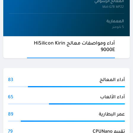
المعالج الرسومي
Mali-G78 MP22
المعمارية
5 نانومتر
أداء ومواصفات معالج HiSilicon Kirin
9000E
أداء المعالج
83
أداء الألعاب
65
عمر البطارية
89
تقييم CPUNano
79