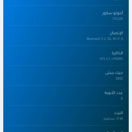
أنتوتو سكور
731228
الإتصال
Bluetooth 5.2، 5G، Wi-Fi 6
الذاكرة
UFS 3.1, LPDDR5
جيك بنش
3802
عدد الأنوية
8
التردد
3130 ميجاهرتز