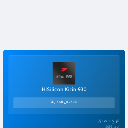
HiSilicon Kirin 930
اضف الى المقارنة
تاريخ الإطلاق
أبريل 2015