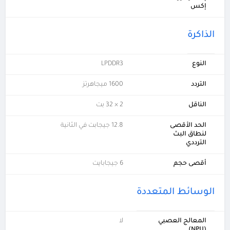
إكس
الذاكرة
النوع
LPDDR3
التردد
1600 ميجاهرتز
الناقل
2 × 32 بت
الحد الأقصى
12.8 جيجابت في الثانية
لنطاق البث
الترددي
أقصى حجم
6 جيجابايت
الوسائط المتعددة
المعالج العصبي
لا
(NPU)