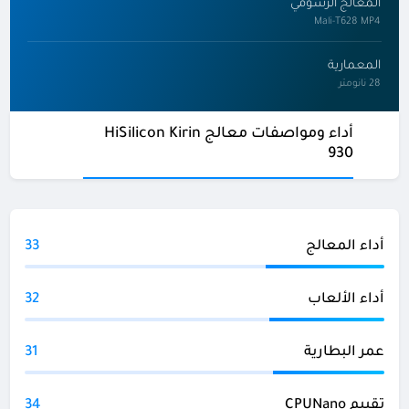
المعالج الرسومي
Mali-T628 MP4
المعمارية
28 نانومتر
أداء ومواصفات معالج HiSilicon Kirin
930
أداء المعالج
33
أداء الألعاب
32
عمر البطارية
31
تقييم CPUNano
34