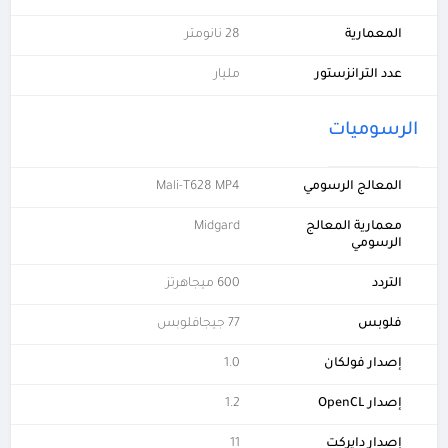
المعمارية
28 نانومتر
عدد الترانزستور
مليار
الرسوميات
المعالج الرسومي
Mali-T628 MP4
معمارية المعالج
Midgard
الرسومي
التردد
600 ميجاهرتز
فلوبس
77 جيجافلوبس
إصدار فولكان
1.0
إصدار OpenCL
1.2
إصدار دايركت
11