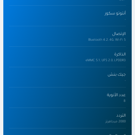
أنتوتو سكور
-
الإتصال
Bluetooth 4.2، 4G، Wi-Fi 5
الذاكرة
eMMC 5.1, UFS 2.0, LPDDR3
جيك بنش
-
عدد الأنوية
8
التردد
2000 ميجاهرتز