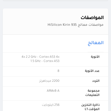
المواصفات
مواصفات معالج HiSilicon Kirin 935
المعالج
الأنوية
4x 2.2 GHz – Cortex-A53 4x
1.5 GHz – Cortex-A53
عدد الأنوية
8
التردد
2200 ميجاهرتز
مجموعة
ARMv8-A
التعليمات
ذاكرة التخزين
256 كيلوبايت
المؤقت L1