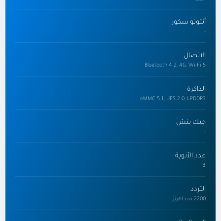
أنتوتو سكور
-
الإتصال
Bluetooth 4.2، 4G، Wi-Fi 5
الذاكرة
eMMC 5.1, UFS 2.0, LPDDR3
جيك بنش
-
عدد الأنوية
8
التردد
2200 ميجاهرتز