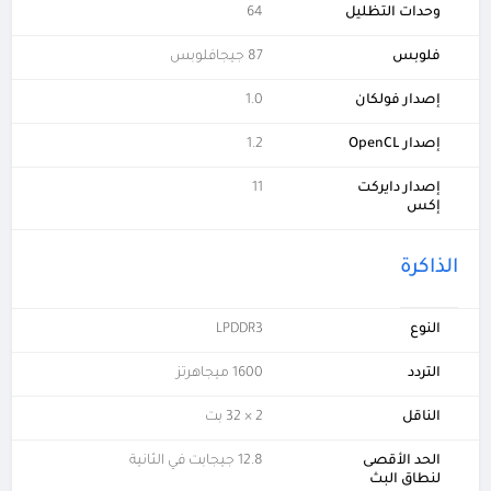
وحدات التظليل
64
فلوبس
87 جيجافلوبس
إصدار فولكان
1.0
إصدار OpenCL
1.2
إصدار دايركت
11
إكس
الذاكرة
النوع
LPDDR3
التردد
1600 ميجاهرتز
الناقل
2 × 32 بت
الحد الأقصى
12.8 جيجابت في الثانية
لنطاق البث