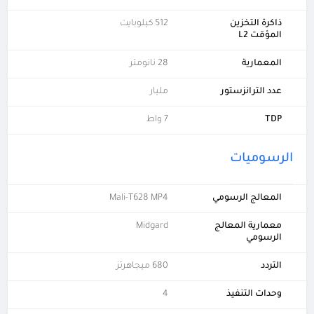
ذاكرة التخزين
512 كيلوبايت
المؤقت L2
المعمارية
28 نانومتر
عدد الترانزستور
مليار
TDP
7 واط
الرسوميات
المعالج الرسومي
Mali-T628 MP4
معمارية المعالج
Midgard
الرسومي
التردد
680 ميجاهرتز
وحدات التنفيذ
4