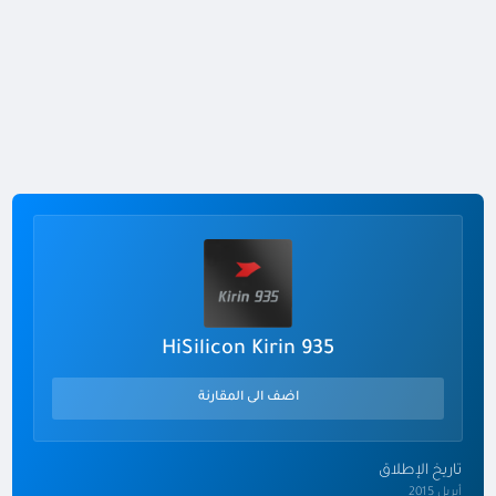
HiSilicon Kirin 935
اضف الى المقارنة
تاريخ الإطلاق
أبريل 2015