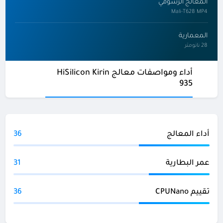
المعالج الرسومي
Mali-T628 MP4
المعمارية
28 نانومتر
أداء ومواصفات معالج HiSilicon Kirin
935
أداء المعالج
36
عمر البطارية
31
تقييم CPUNano
36