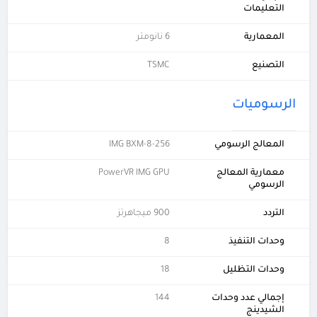
التعليمات
المعمارية
6 نانومتر
التصنيع
TSMC
الرسوميات
المعالج الرسومي
IMG BXM-8-256
معمارية المعالج
PowerVR IMG GPU
الرسومي
التردد
900 ميجاهرتز
وحدات التنفيذ
8
وحدات التظليل
18
إجمالي عدد وحدات
144
الشيدينج