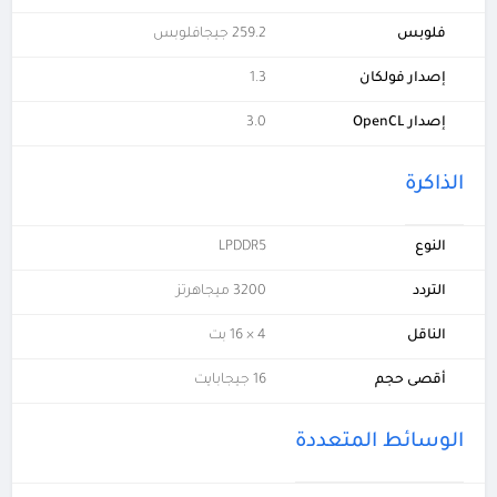
فلوبس
259.2 جيجافلوبس
إصدار فولكان
1.3
إصدار OpenCL
3.0
الذاكرة
النوع
LPDDR5
التردد
3200 ميجاهرتز
الناقل
4 × 16 بت
أقصى حجم
16 جيجابايت
الوسائط المتعددة