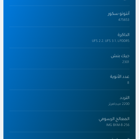
أنتوتو سكور
475653
الذاكرة
UFS 2.2, UFS 3.1, LPDDR5
جيك بنش
2301
عدد الأنوية
8
التردد
2200 ميجاهرتز
المعالج الرسومي
IMG BXM-8-256