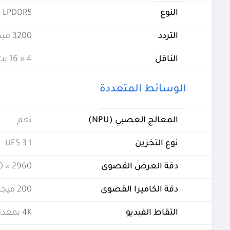
النوع
LPDDR5
التردد
3200 ميجاهرتز
الناقل
4 × 16 بت
الوسائط المتعددة
المعالج العصبي (NPU)
نعم
نوع التخزين
UFS 3.1
دقة العرض القصوى
2960 × 1440
دقة الكاميرا القصوى
200 ميجابكسل لكاميرا واحدة
التقاط الفيديو
4K بمعدل 60 إطارًا في الثانية