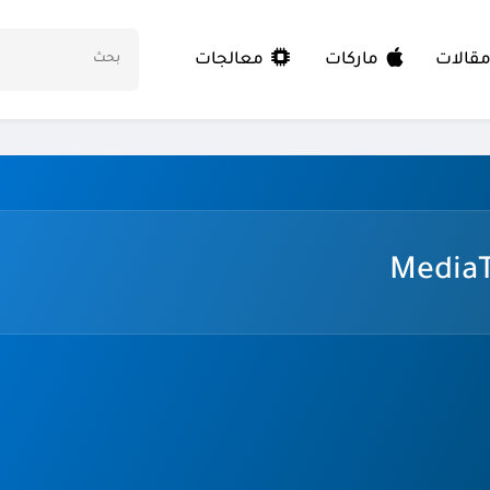
معالجات
قالات
ماركات
MediaT