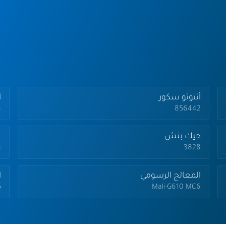
أنتوتو سكور
ا
6
856442
جيك بنش
ع
8
3828
المعالج الرسومي
ا
Mali-G610 MC6
5 ن