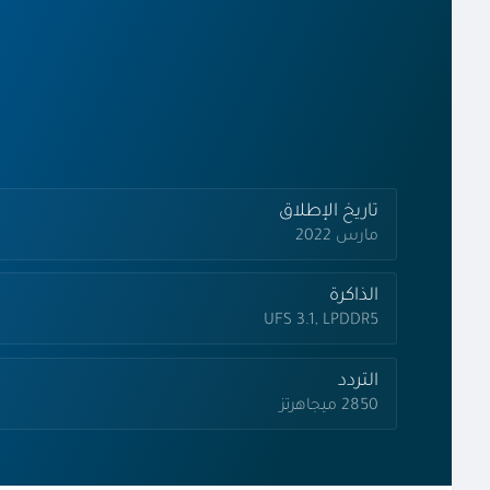
تاريخ الإطلاق
مارس 2022
الذاكرة
UFS 3.1, LPDDR5
التردد
2850 ميجاهرتز