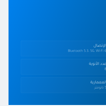
لإتصال
Bluetooth 5.3، 5G، Wi-Fi 
دد الأنوية
لمعمارية
انومتر