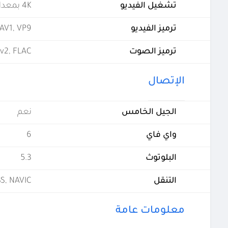
تشغيل الفيديو
4K بمعدل 60 إطارًا في الثانية
ترميز الفيديو
 AV1, VP9
ترميز الصوت
v2, FLAC
الإتصال
الجيل الخامس
نعم
واي فاي
6
البلوتوث
5.3
التنقل
SS, NAVIC
معلومات عامة