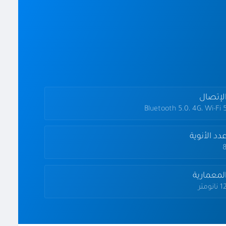
لإتصال
Bluetooth 5.0، 4G، Wi-Fi 
دد الأنوية
لمعمارية
 نانومتر