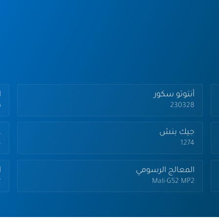
أنتوتو سكور
ا
5
230328
جيك بنش
ع
8
1274
المعالج الرسومي
ا
Mali-G52 MP2
12