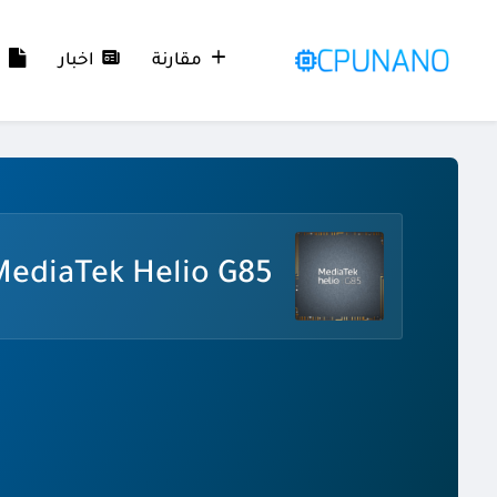
مقارنة
اخبار
م
ediaTek Helio G85