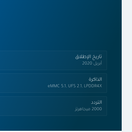
تاريخ الإطلاق
أبريل 2020
الذاكرة
eMMC 5.1, UFS 2.1, LPDDR4X
التردد
2000 ميجاهرتز