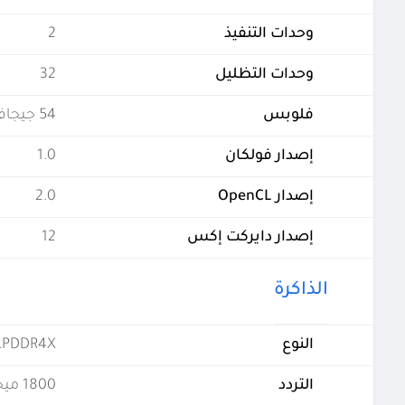
وحدات التنفيذ
2
وحدات التظليل
32
فلوبس
54 جيجافلوبس
إصدار فولكان
1.0
إصدار OpenCL
2.0
إصدار دايركت إكس
12
الذاكرة
النوع
LPDDR4X
التردد
1800 ميجاهرتز