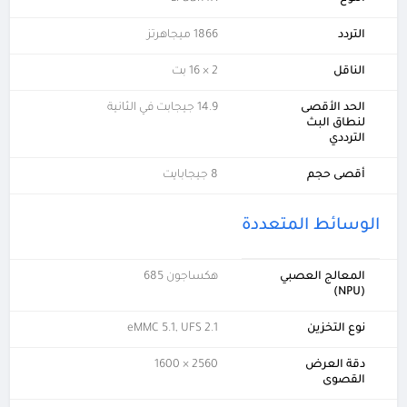
التردد
1866 ميجاهرتز
الناقل
2 × 16 بت
الحد الأقصى
14.9 جيجابت في الثانية
لنطاق البث
الترددي
أقصى حجم
8 جيجابايت
الوسائط المتعددة
المعالج العصبي
هكساجون 685
(NPU)
نوع التخزين
eMMC 5.1, UFS 2.1
دقة العرض
2560 × 1600
القصوى