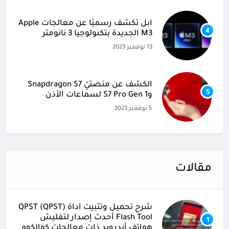
آبل تكشف رسميًا عن معالجات Apple
4
M3 الجديدة بتكنولوجيا 3 نانومتر
13 نوفمبر 2023
الكشف عن منصتيْ Snapdragon S7
5
وS7 Pro Gen 1 لسماعات الأذن
5 نوفمبر 2023
مقالات
شرح تحميل وتثبيت أداة (QPST (QPST
Flash Tool أحدث إصدار لتفليش
1
هواتف أندرويد ذات معالجات كوالكوم