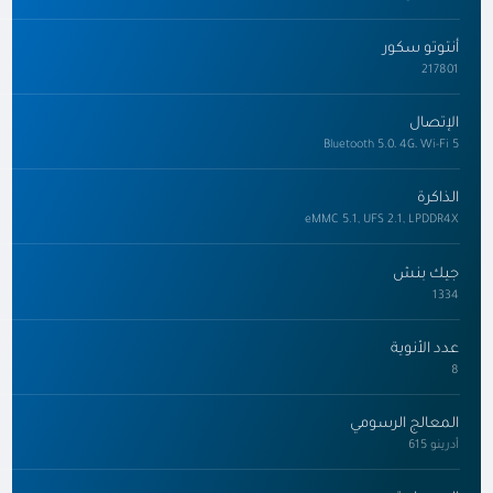
أنتوتو سكور
217801
الإتصال
Bluetooth 5.0، 4G، Wi-Fi 5
الذاكرة
eMMC 5.1, UFS 2.1, LPDDR4X
جيك بنش
1334
عدد الأنوية
8
المعالج الرسومي
أدرينو 615