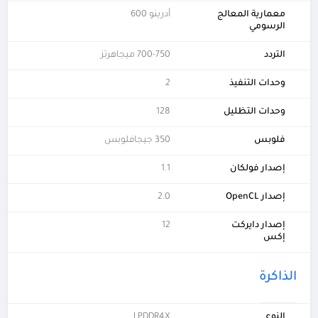
معمارية المعالج
أدرينو 600
الرسومي
التردد
700-750 ميجاهرتز
وحدات التنفيذ
2
وحدات التظليل
128
فلوبس
350 جيجافلوبس
إصدار فولكان
1.1
إصدار OpenCL
2.0
إصدار دايركت
12
إكس
الذاكرة
النوع
LPDDR4X