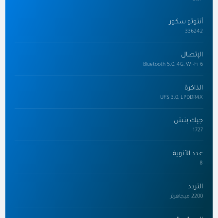
أنتوتو سكور
336242
الإتصال
Bluetooth 5.0، 4G، Wi-Fi 6
الذاكرة
UFS 3.0, LPDDR4X
جيك بنش
1727
عدد الأنوية
8
التردد
2200 ميجاهرتز