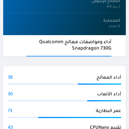
المعالج الرسومي
أدرينو 618
المعمارية
8 نانومتر
أداء ومواصفات معالج Qualcomm
Snapdragon 730G
أداء المعالج
38
أداء الألعاب
30
عمر البطارية
73
تقييم CPUNano
43