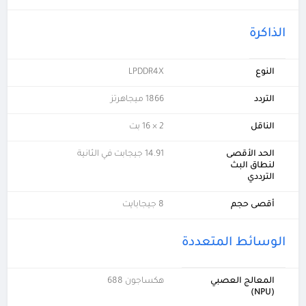
الذاكرة
النوع
LPDDR4X
التردد
1866 ميجاهرتز
الناقل
2 × 16 بت
الحد الأقصى
14.91 جيجابت في الثانية
لنطاق البث
الترددي
أقصى حجم
8 جيجابايت
الوسائط المتعددة
المعالج العصبي
هكساجون 688
(NPU)