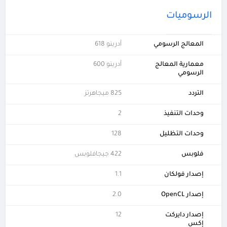
الرسوميات
المعالج الرسومي
أدرينو 618
معمارية المعالج
أدرينو 600
الرسومي
التردد
825 ميجاهرتز
وحدات التنفيذ
2
وحدات التظليل
128
فلوبس
422 جيجافلوبس
إصدار فولكان
1.1
إصدار OpenCL
2.0
إصدار دايركت
12
إكس