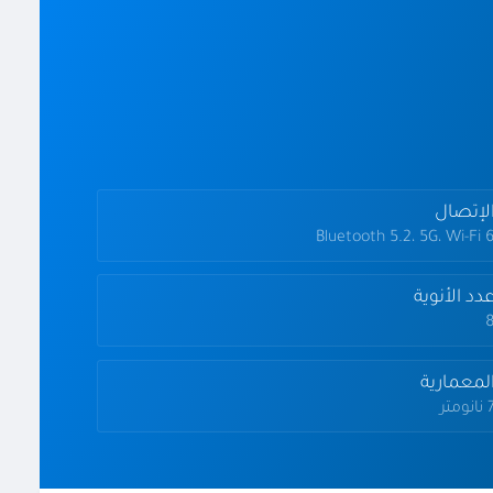
لإتصال
Bluetooth 5.2، 5G، Wi-Fi 
دد الأنوية
لمعمارية
نومتر