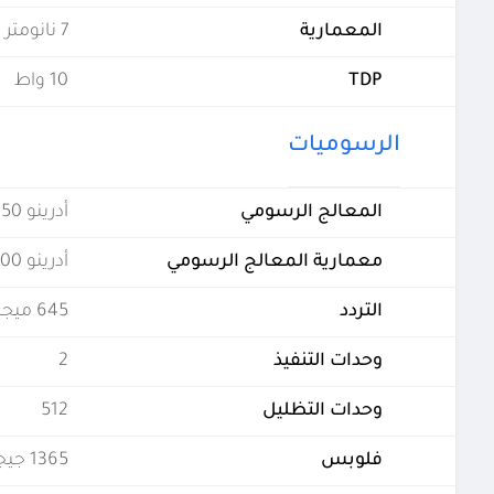
المعمارية
7 نانومتر
TDP
10 واط
الرسوميات
المعالج الرسومي
أدرينو 650
معمارية المعالج الرسومي
أدرينو 600
التردد
645 ميجاهرتز
وحدات التنفيذ
2
وحدات التظليل
512
فلوبس
1365 جيجافلوبس