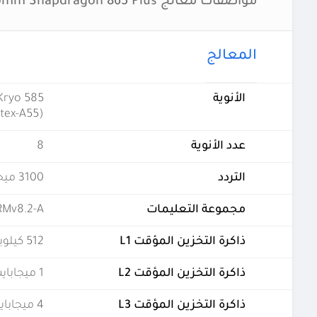
مواصفات معالج Qualcomm Snapdragon 865 Plus
المعالج
الأنوية
 Kryo 585
rtex-A55)
عدد الأنوية
8
التردد
3100 ميجاهرتز
مجموعة التعليمات
RMv8.2-A
ذاكرة التخزين المؤقت L1
512 كيلوبايت
ذاكرة التخزين المؤقت L2
1 ميجابايت
ذاكرة التخزين المؤقت L3
4 ميجابايت