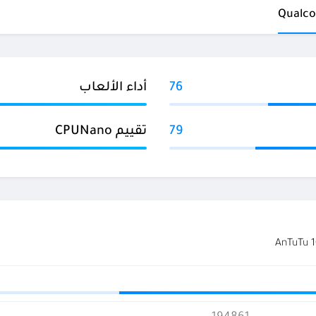
76
أداء الألعاب
79
تقييم CPUNano