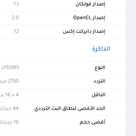
إصدار فولكان
1.1
إصدار OpenCL
2.0
إصدار دايركت إكس
12
الذاكرة
النوع
LPDDR5
التردد
2750 ميجاهرتز
الناقل
4 × 16 بت
الحد الأقصى لنطاق البث الترددي
44 جيجابت في الثانية
أقصى حجم
16 جيجابايت