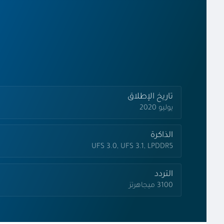
تاريخ الإطلاق
يوليو 2020
الذاكرة
UFS 3.0, UFS 3.1, LPDDR5
التردد
3100 ميجاهرتز