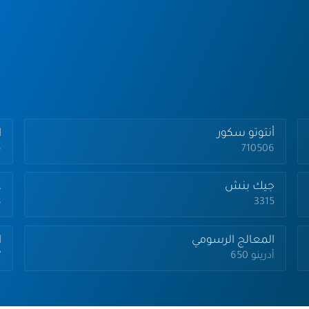
أنتوتو سكور
ا
6
710506
جيك بنش
ع
8
3315
المعالج الرسومي
ا
أدرينو 650
7 نا