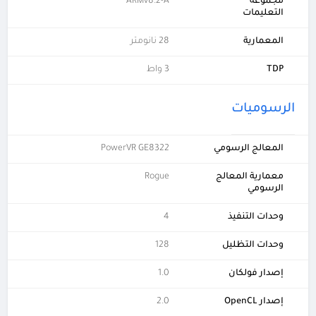
مجموعة
ARMv8.2-A
التعليمات
المعمارية
28 نانومتر
TDP
3 واط
الرسوميات
المعالج الرسومي
PowerVR GE8322
معمارية المعالج
Rogue
الرسومي
وحدات التنفيذ
4
وحدات التظليل
128
إصدار فولكان
1.0
إصدار OpenCL
2.0