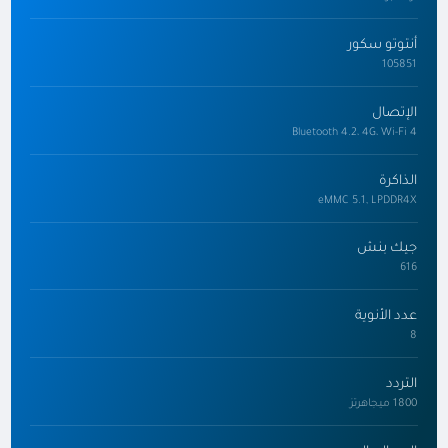
أنتوتو سكور
105851
الإتصال
Bluetooth 4.2، 4G، Wi-Fi 4
الذاكرة
eMMC 5.1, LPDDR4X
جيك بنش
616
عدد الأنوية
8
التردد
1800 ميجاهرتز