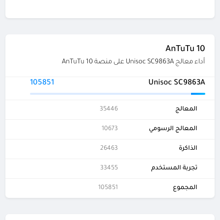
AnTuTu 10
أداء معالج Unisoc SC9863A على منصة AnTuTu 10
105851
Unisoc SC9863A
المعالج
35446
المعالج الرسومي
10673
الذاكرة
26463
تجربة المستخدم
33455
المجموع
105851