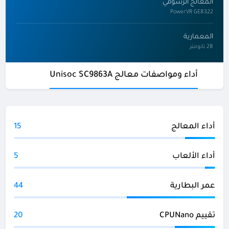
المعالج الرسومي
PowerVR GE8322
المعمارية
28 نانومتر
أداء ومواصفات معالج Unisoc SC9863A
أداء المعالج
15
أداء الألعاب
5
عمر البطارية
44
تقييم CPUNano
20