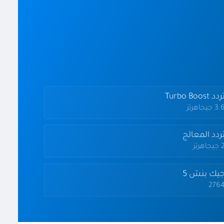
دد Turbo Boost
3 جيجاهرتز
ردد المعالج
يجاهرتز
يك بنش 5
276