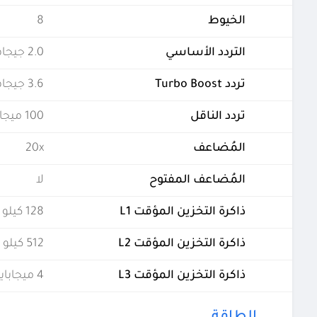
الخيوط
8
التردد الأساسي
2.0 جيجاهرتز
تردد Turbo Boost
3.6 جيجاهرتز
تردد الناقل
100 ميجاهيرتز
المُضاعف
20x
المُضاعف المفتوح
لا
ذاكرة التخزين المؤقت L1
128 كيلو (لكل نواة)
ذاكرة التخزين المؤقت L2
512 كيلو (لكل نواة)
ذاكرة التخزين المؤقت L3
4 ميجابايت (مشتركة)