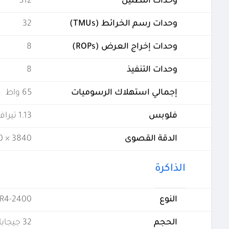
وحدات التظليل
512
وحدات رسم الخرائط (TMUs)
32
وحدات إخراج العرض (ROPs)
8
وحدات التنفيذ
8
إجمالي استهلاك الرسوميات
65 واط
فلوبس
1.13 تيرافلوبس
الدقة القصوى
3840 × 2160 - 60 هرتز
الذاكرة
النوع
R4-2400
الحجم
32 جيجابايت