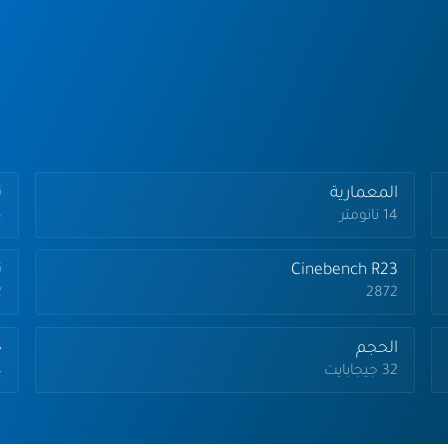
المعمارية
تر
14 نانومتر
.6
Cinebench R23
ت
2872
2 ج
الحجم
ج
32 جيجابايت
4