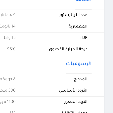
الطاقة
عدد الترانزستور
4.9 مليار
المعمارية
14 نانومتر
TDP
15 واط
درجة الحرارة القصوى
95°C
الرسوميات
المدمج
n Vega 8
التردد الأساسي
300 ميجاهيرتز
التردد المعزز
1100 ميجاهيرتز