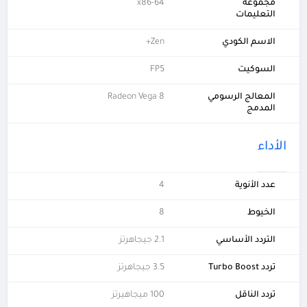
مجموعة
x86-64
التعليمات
الاسم الكودي
Zen+
السوكيت
FP5
المعالج الرسومي
Radeon Vega 8
المدمج
الأداء
عدد الأنوية
4
الخيوط
8
التردد الأساسي
2.1 جيجاهرتز
تردد Turbo Boost
3.5 جيجاهرتز
تردد الناقل
100 ميجاهيرتز