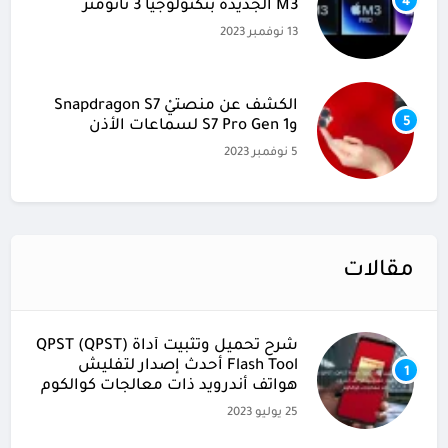
4
M3 الجديدة بتكنولوجيا 3 نانومتر
13 نوفمبر 2023
الكشف عن منصتيْ Snapdragon S7
5
وS7 Pro Gen 1 لسماعات الأذن
5 نوفمبر 2023
مقالات
شرح تحميل وتثبيت أداة (QPST (QPST
Flash Tool أحدث إصدار لتفليش
1
هواتف أندرويد ذات معالجات كوالكوم
25 يوليو 2023