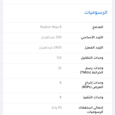
الرسوميات
المدمج
Radeon Vega 8
التردد الأساسي
300 ميجاهيرتز
التردد المعزز
2400 ميجاهيرتز
وحدات التظليل
512
وحدات رسم
32
الخرائط (TMUs)
وحدات إخراج
8
العرض (ROPs)
وحدات التنفيذ
8
إجمالي استهلاك
65 واط
الرسوميات