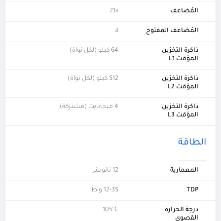
المُضاعف
21x
المُضاعف المفتوح
لا
ذاكرة التخزين
64 كيلو (لكل نواة)
المؤقت L1
ذاكرة التخزين
512 كيلو (لكل نواة)
المؤقت L2
ذاكرة التخزين
4 ميجابايت (مشتركة)
المؤقت L3
الطاقة
المعمارية
12 نانومتر
TDP
12-35 واط
درجة الحرارة
105°C
القصوى