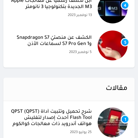
آبل تكشف رسميًا عن معالجات Apple
4
M3 الجديدة بتكنولوجيا 3 نانومتر
13 نوفمبر 2023
الكشف عن منصتيْ Snapdragon S7
5
وS7 Pro Gen 1 لسماعات الأذن
5 نوفمبر 2023
مقالات
شرح تحميل وتثبيت أداة (QPST (QPST
Flash Tool أحدث إصدار لتفليش
1
هواتف أندرويد ذات معالجات كوالكوم
25 يوليو 2023