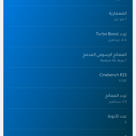
المعمارية
7 نانو متر
تردد Turbo Boost
4.4 جيجاهرتز
المعالج الرسومي المدمج
Radeon RX Vega 7
Cinebench R23
11107
تردد المعالج
3.9 جيجاهرتز
عدد الأنوية
6