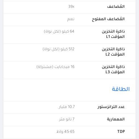
المُضاعف
39x
المُضاعف المفتوح
نعم
ذاكرة التخزين
64 كيلو (لكل نواة)
المؤقت L1
ذاكرة التخزين
512 كيلو (لكل نواة)
المؤقت L2
ذاكرة التخزين
16 ميجابايت (مشتركة)
المؤقت L3
الطاقة
عدد الترانزستور
10.7 مليار
المعمارية
7 نانو متر
TDP
45-65 واط