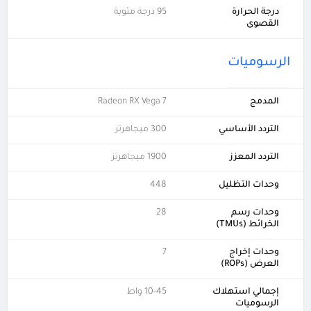
درجة الحرارة
95 درجة مئوية
القصوى
الرسوميات
المدمج
Radeon RX Vega 7
التردد الأساسي
300 ميجاهرتز
التردد المعزز
1900 ميجاهرتز
وحدات التظليل
448
وحدات رسم
28
الخرائط (TMUs)
وحدات إخراج
7
العرض (ROPs)
إجمالي استهلاك
10-45 واط
الرسوميات