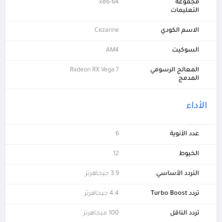
مجموعة
x86-64
التعليمات
الاسم الكودي
Cezanne
السوكيت
AM4
المعالج الرسومي
Radeon RX Vega 7
المدمج
الأداء
عدد الأنوية
6
الخيوط
12
التردد الأساسي
3.9 جيجاهرتز
تردد Turbo Boost
4.4 جيجاهرتز
تردد الناقل
100 ميجاهرتز