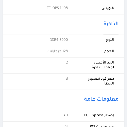
فلوبس
1.108 TFLOPS
الذاكرة
النوع
DDR4-3200
الحجم
128 جيجابايت
الحد الأقصى
2
لمنافذ الذاكرة
دعم كود تصحيح
لا
الخطأ
معلومات عامة
إصدار PCI Express
3.0
عدد ممرات PCI
24