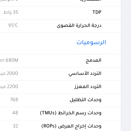
TDP
35 واط
درجة الحرارة القصوى
95°C
الرسوميات
المدمج
on 680M
التردد الأساسي
2000 ميجاهيرتز
التردد المعزز
2200 ميجاهيرتز
وحدات التظليل
768
وحدات رسم الخرائط (TMUs)
48
وحدات إخراج العرض (ROPs)
32