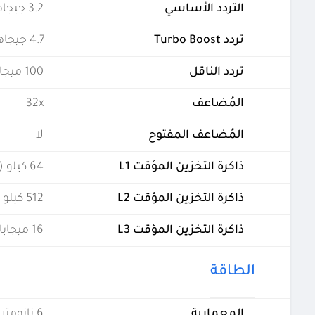
التردد الأساسي
3.2 جيجاهرتز
تردد Turbo Boost
4.7 جيجاهرتز
تردد الناقل
100 ميجاهيرتز
المُضاعف
32x
المُضاعف المفتوح
لا
ذاكرة التخزين المؤقت L1
64 كيلو (لكل نواة)
ذاكرة التخزين المؤقت L2
512 كيلو (لكل نواة)
ذاكرة التخزين المؤقت L3
16 ميجابايت (مشتركة)
الطاقة
المعمارية
6 نانومتر