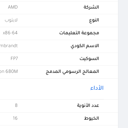
الشركة
AMD
النوع
لابتوب
مجموعة التعليمات
x86-64
الاسم الكودي
mbrandt
السوكيت
FP7
المعالج الرسومي المدمج
on 680M
الأداء
عدد الأنوية
8
الخيوط
16