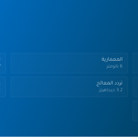
المعمارية
تر
6 نانومتر
.7
تردد المعالج
ع
3.2 جيجاهرتز
8