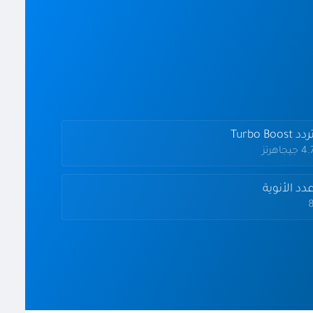
دد Turbo Boost
4 جيجاهرتز
دد الأنوية