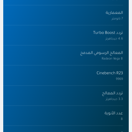
المعمارية
7 نانومتر
تردد Turbo Boost
4.6 جيجاهرتز
المعالج الرسومي المدمج
Radeon Vega 8
Cinebench R23
9969
تردد المعالج
3.3 جيجاهرتز
عدد الأنوية
8