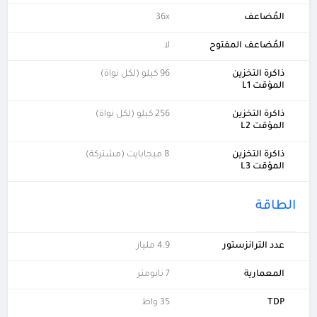
المُضاعف
36x
المُضاعف المفتوح
لا
ذاكرة التخزين
96 كيلو (لكل نواة)
المؤقت L1
ذاكرة التخزين
256 كيلو (لكل نواة)
المؤقت L2
ذاكرة التخزين
8 ميجابايت (مشتركة)
المؤقت L3
الطاقة
عدد الترانزستور
4.9 مليار
المعمارية
7 نانومتر
TDP
35 واط