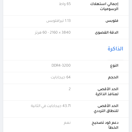
إجمالي استهلاك
65 واط
الرسوميات
فلوبس
1.13 تيرافلوبس
الدقة القصوى
3840 × 2160 - 60 هرتز
الذاكرة
النوع
DDR4-3200
الحجم
64 جيجابايت
الحد الأقصى
2
لمنافذ الذاكرة
الحد الأقصى
43.71 جيجابايت في الثانية
للنطاق الترددي
دعم كود تصحيح
نعم
الخطأ