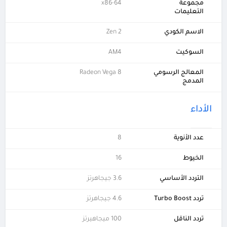
مجموعة
x86-64
التعليمات
الاسم الكودي
Zen 2
السوكيت
AM4
المعالج الرسومي
Radeon Vega 8
المدمج
الأداء
عدد الأنوية
8
الخيوط
16
التردد الأساسي
3.6 جيجاهرتز
تردد Turbo Boost
4.6 جيجاهرتز
تردد الناقل
100 ميجاهيرتز