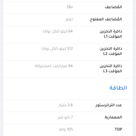
المُضاعف
38x
المُضاعف المفتوح
نعم
ذاكرة التخزين
64 كيلو (لكل نواة)
المؤقت L1
ذاكرة التخزين
512 كيلو (لكل نواة)
المؤقت L2
ذاكرة التخزين
64 ميجابايت (مشتركة)
المؤقت L3
الطاقة
عدد الترانزستور
3.8 مليار
المعمارية
7 نانو متر
TDP
105 واط