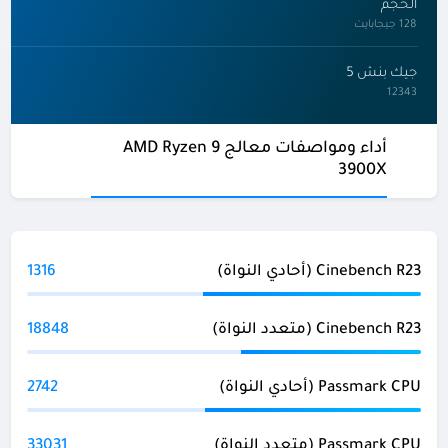
الحجم
128 جيجابايت
جيك بنش 5
12343
أداء ومواصفات معالج AMD Ryzen 9
3900X
Cinebench R23 (أحادي النواة)
1316
Cinebench R23 (متعدد النواة)
18848
Passmark CPU (أحادي النواة)
2742
Passmark CPU (متعدد النواة)
33031