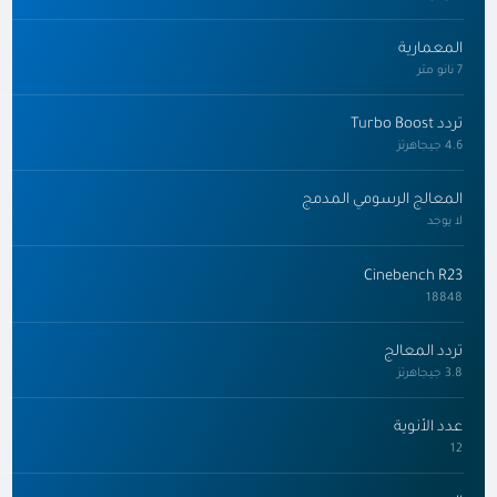
المعمارية
7 نانو متر
تردد Turbo Boost
4.6 جيجاهرتز
المعالج الرسومي المدمج
لا يوجد
Cinebench R23
18848
تردد المعالج
3.8 جيجاهرتز
عدد الأنوية
12