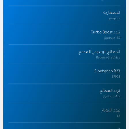
المعمارية
5 نانومتر
تردد Turbo Boost
5.7 جيجاهرتز
المعالج الرسومي المدمج
Radeon Graphics
Cinebench R23
37906
تردد المعالج
4.5 جيجاهرتز
عدد الأنوية
16