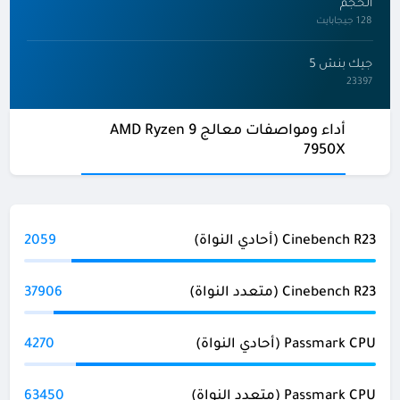
الحجم
128 جيجابايت
جيك بنش 5
23397
أداء ومواصفات معالج AMD Ryzen 9
7950X
Cinebench R23 (أحادي النواة)
2059
Cinebench R23 (متعدد النواة)
37906
Passmark CPU (أحادي النواة)
4270
Passmark CPU (متعدد النواة)
63450