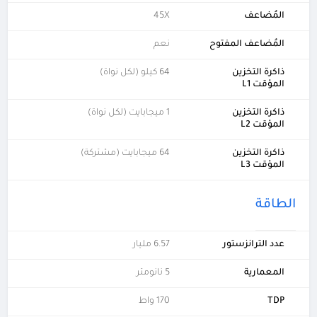
المُضاعف
45X
المُضاعف المفتوح
نعم
ذاكرة التخزين
64 كيلو (لكل نواة)
المؤقت L1
ذاكرة التخزين
1 ميجابايت (لكل نواة)
المؤقت L2
ذاكرة التخزين
64 ميجابايت (مشتركة)
المؤقت L3
الطاقة
عدد الترانزستور
6.57 مليار
المعمارية
5 نانومتر
TDP
170 واط