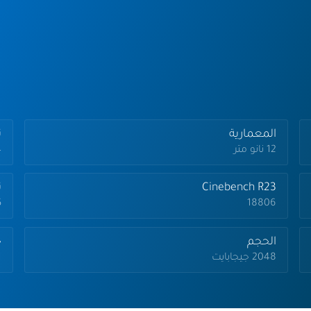
المعمارية
تر
12 نانو متر
.4
Cinebench R23
ت
18806
.5
الحجم
ج
2048 جيجابايت
1