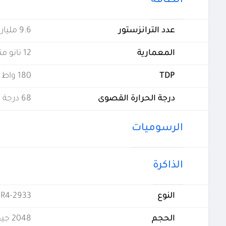
الطاقة
عدد الترانزستور
9.6 مليار
المعمارية
12 نانو متر
TDP
180 واط
درجة الحرارة القصوى
68 درجة مئوية
الرسوميات
الذاكرة
النوع
R4-2933
الحجم
2048 جيجابايت