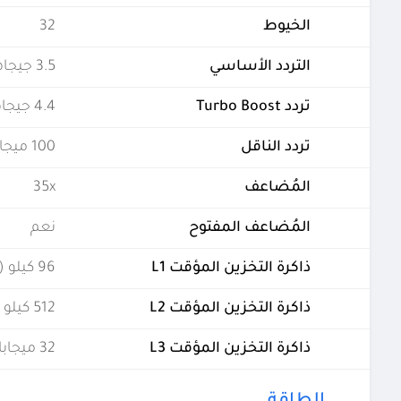
الخيوط
32
التردد الأساسي
3.5 جيجاهرتز
تردد Turbo Boost
4.4 جيجاهرتز
تردد الناقل
100 ميجاهرتز
المُضاعف
35x
المُضاعف المفتوح
نعم
ذاكرة التخزين المؤقت L1
96 كيلو (لكل نواة)
ذاكرة التخزين المؤقت L2
512 كيلو (لكل نواة)
ذاكرة التخزين المؤقت L3
32 ميجابايت (مشتركة)