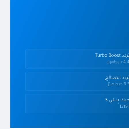
دد Turbo Boost
4 جيجاهرتز
ردد المعالج
3 جيجاهرتز
يك بنش 5
1219