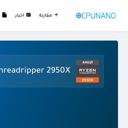
مقارنة
اخبار
م
hreadripper 2950X