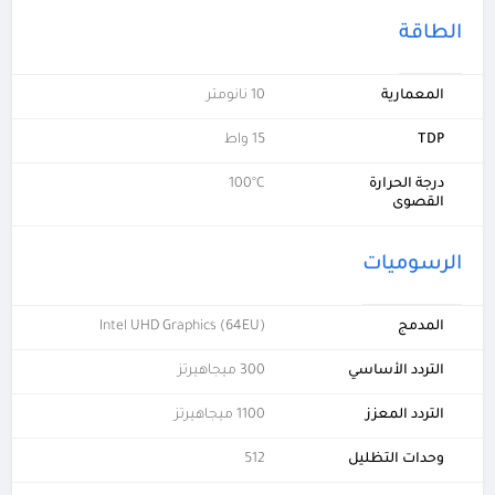
الطاقة
المعمارية
10 نانومتر
TDP
15 واط
درجة الحرارة
100°C
القصوى
الرسوميات
المدمج
Intel UHD Graphics (64EU)
التردد الأساسي
300 ميجاهيرتز
التردد المعزز
1100 ميجاهيرتز
وحدات التظليل
512