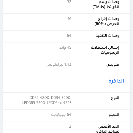
وحدات رسم
32
الخرائط (TMUs)
وحدات إخراج
16
العرض (ROPs)
وحدات التنفيذ
64
إجمالي استهلاك
45 واط
الرسوميات
فلوبس
1.43 تيرافلوبس
الذاكرة
النوع
DDR5-4800, DDR4-3200,
LPDDR5-5200, LPDDR4x-4267
الحجم
64 جيجابايت
الحد الأقصى
2
لمنافذ الذاكرة