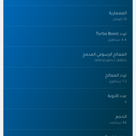
المعمارية
10 نانومتر
تردد Turbo Boost
4.4 جيجاهرتز
المعالج الرسومي المدمج
UHD Graphics (64EU)
تردد المعالج
1.2 جيجاهرتز
عدد الأنوية
6
الحجم
64 جيجابايت