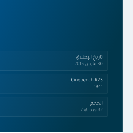
تاريخ الإطلاق
30 مارس 2015
Cinebench R23
1941
الحجم
32 جيجابايت