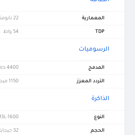
الطاقة
المعمارية
22 نانومتر
TDP
54 واط
الرسوميات
المدمج
ics 4400
التردد المعزز
1150 ميجاهيرتز
الذاكرة
النوع
R3L-1600
الحجم
32 جيجابايت