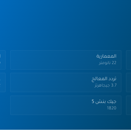
المعمارية
ا
22 نانومتر
0
تردد المعالج
ع
3.7 جيجاهرتز
2
جيك بنش 5
1820