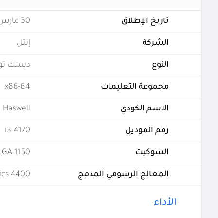
تاريخ الإطلاق
30 مارس 2015
الشركة
إنتل
النوع
ديسك تو
مجموعة التعليمات
x86-64
الاسم الكودي
Haswell
رقم الموديل
i3-4170
السوكيت
LGA-1150
المعالج الرسومي المدمج
ics 4400
الأداء