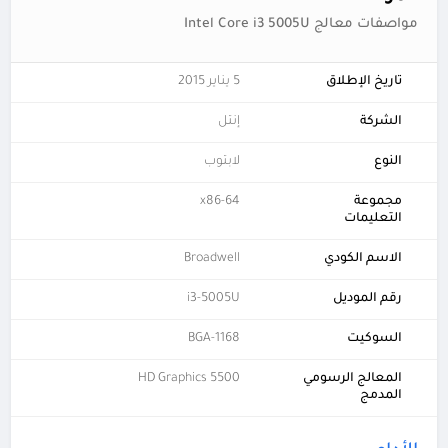
مواصفات معالج Intel Core i3 5005U
تاريخ الإطلاق
5 يناير 2015
الشركة
إنتل
النوع
لابتوب
مجموعة
x86-64
التعليمات
الاسم الكودي
Broadwell
رقم الموديل
i3-5005U
السوكيت
BGA-1168
المعالج الرسومي
HD Graphics 5500
المدمج