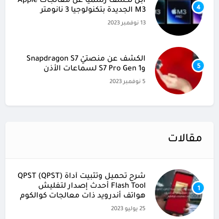
آبل تكشف رسميًا عن معالجات Apple
4
M3 الجديدة بتكنولوجيا 3 نانومتر
13 نوفمبر 2023
الكشف عن منصتيْ Snapdragon S7
5
وS7 Pro Gen 1 لسماعات الأذن
5 نوفمبر 2023
مقالات
شرح تحميل وتثبيت أداة (QPST (QPST
Flash Tool أحدث إصدار لتفليش
1
هواتف أندرويد ذات معالجات كوالكوم
25 يوليو 2023