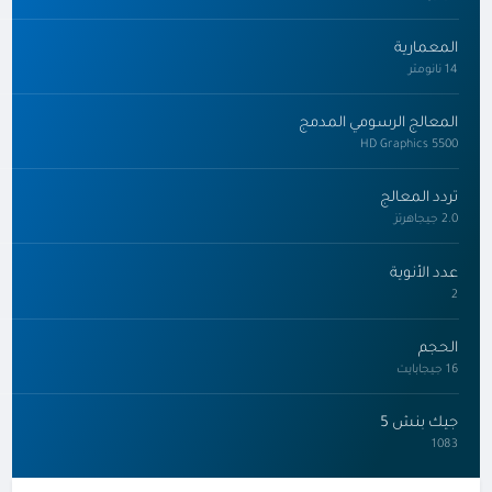
المعمارية
14 نانومتر
المعالج الرسومي المدمج
HD Graphics 5500
تردد المعالج
2.0 جيجاهرتز
عدد الأنوية
2
الحجم
16 جيجابايت
جيك بنش 5
1083