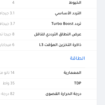
الخيوط
4
التردد الأساسي
3.1 جيجاهرتز
تردد Turbo Boost
3.7 جيجاهرتز
عرض النطاق الترددي للناقل
8 جيجا تحويلات في الثانية
ذاكرة التخزين المؤقت L3
6 ميجابايت (مشتركة)
الطاقة
المعمارية
14 نانو متر
TDP
35 واط
درجة الحرارة القصوى
82 درجة مئوية