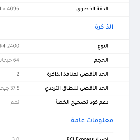
الدقة القصوى
4096 × 2304 - 60 هرتز
الذاكرة
النوع
R4-2400
الحجم
64 جيجابايت
الحد الأقصى لمنافذ الذاكرة
2
الحد الأقصى للنطاق الترددي
37.5 جيجابايت في الثانية
دعم كود تصحيح الخطأ
نعم
معلومات عامة