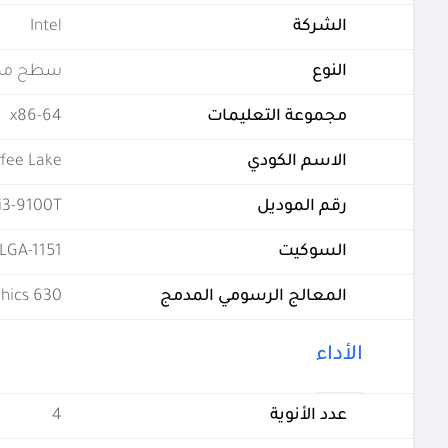
الشركة
Intel
النوع
سطح مك
مجموعة التعليمات
x86-64
الاسم الكودي
fee Lake
رقم الموديل
i3-9100T
السوكيت
LGA-1151
المعالج الرسومي المدمج
hics 630
الأداء
عدد الأنوية
4