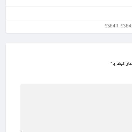
SSE4.1, SSE4
ر إليها بـ
*