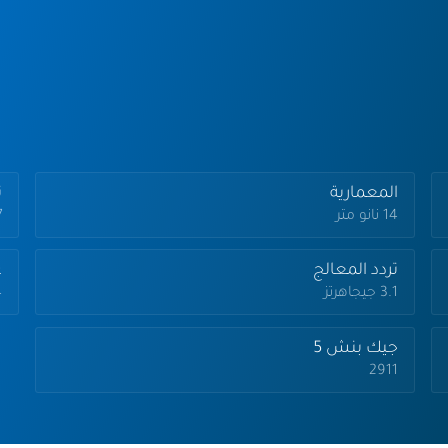
المعمارية
تر
14 نانو متر
.7
تردد المعالج
ع
3.1 جيجاهرتز
4
جيك بنش 5
2911