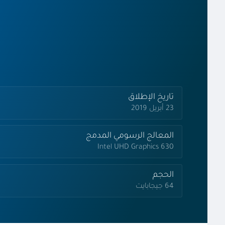
تاريخ الإطلاق
23 أبريل 2019
المعالج الرسومي المدمج
Intel UHD Graphics 630
الحجم
64 جيجابايت