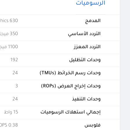
الرسوميات
المدمج
hics 630
التردد الأساسي
350 ميجاهرتز
التردد المعزز
1100 ميجاهرتز
وحدات التظليل
192
وحدات رسم الخرائط (TMUs)
24
وحدات إخراج العرض (ROPs)
3
وحدات التنفيذ
24
إجمالي استهلاك الرسوميات
15 واط
فلوبس
0.38 TFLOPS