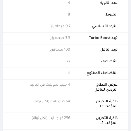
عدد الأنوية
4
الخيوط
8
التردد الأساسي
0.7 جيجاهرتز
تردد Turbo Boost
3.5 جيجاهرتز
تردد الناقل
100 ميجاهرتز
المُضاعف
7x
المُضاعف المفتوح
لا
عرض النطاق
4 جيجا تحويلات في الثانية
الترددي للناقل
ذاكرة التخزين
64 كيلو بايت (لكل نواة)
المؤقت L1
ذاكرة التخزين
256 كيلو بايت (لكل نواة)
المؤقت L2