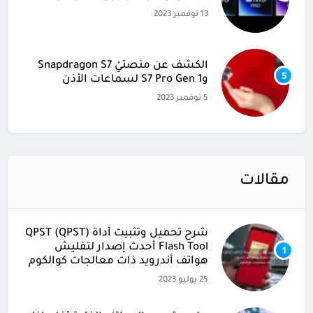
13 نوفمبر 2023
الكشف عن منصتيْ Snapdragon S7
5
وS7 Pro Gen 1 لسماعات الأذن
5 نوفمبر 2023
مقالات
شرح تحميل وتثبيت أداة (QPST (QPST
Flash Tool أحدث إصدار لتفليش
1
هواتف أندرويد ذات معالجات كوالكوم
25 يوليو 2023