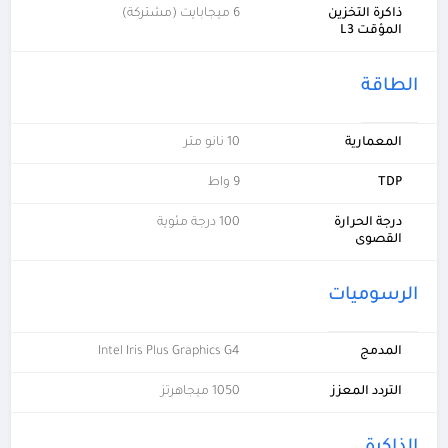
ذاكرة التخزين
6 ميجابايت (مشتركة)
المؤقت L3
الطاقة
المعمارية
10 نانو متر
TDP
9 واط
درجة الحرارة
100 درجة مئوية
القصوى
الرسوميات
المدمج
Intel Iris Plus Graphics G4
التردد المعزز
1050 ميجاهرتز
الذاكرة