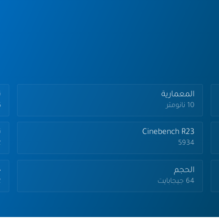
المعمارية
تر
10 نانومتر
.5
Cinebench R23
ت
5934
2
الحجم
ج
64 جيجابايت
2