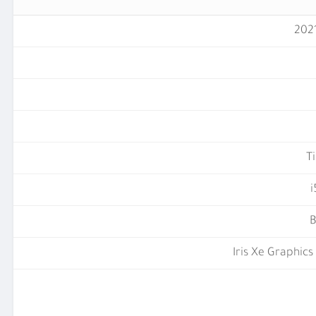
T
i
B
Iris Xe Graphic