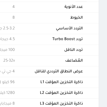
عدد الأنوية
4
الخيوط
8
التردد الأساسي
2.5-3.2 جيجاهرتز
تردد Turbo Boost
4.5 جيجاهرتز
تردد الناقل
100 ميجاهيرتز
المُضاعف
25-32x
عرض النطاق الترددي للناقل
4 جي تي في ثانية
ذاكرة التخزين المؤقت L1
96 كيلو (لكل نواة)
ذاكرة التخزين المؤقت L2
1280 كيلو (لكل نواة)
ذاكرة التخزين المؤقت L3
8 ميجابايت (مشتركة)