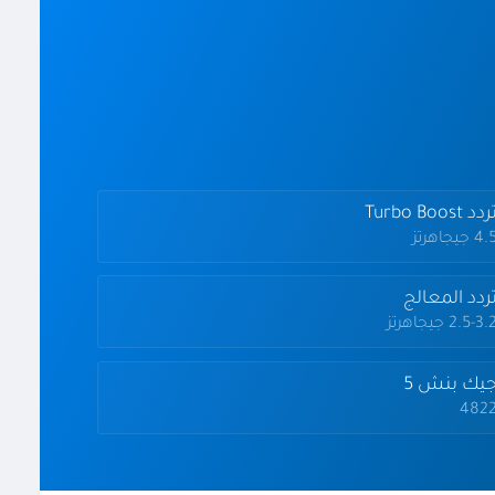
دد Turbo Boost
4 جيجاهرتز
ردد المعالج
2.5-3. جيجاهرتز
يك بنش 5
482