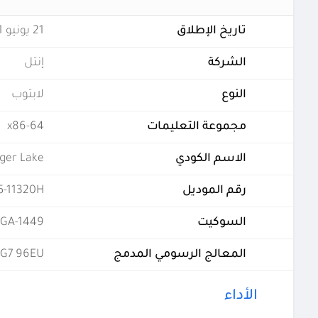
تاريخ الإطلاق
21 يونيو 2021
الشركة
إنتل
النوع
لابتوب
مجموعة التعليمات
x86-64
الاسم الكودي
iger Lake
رقم الموديل
5-11320H
السوكيت
GA-1449
المعالج الرسومي المدمج
s G7 96EU
الأداء