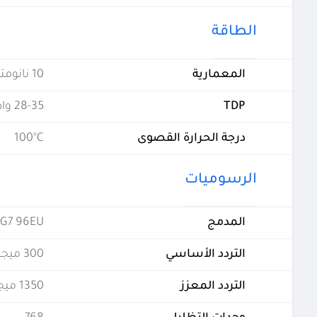
الطاقة
المعمارية
10 نانومتر
TDP
28-35 واط
درجة الحرارة القصوى
100°C
الرسوميات
المدمج
s G7 96EU
التردد الأساسي
300 ميجاهيرتز
التردد المعزز
1350 ميجاهيرتز