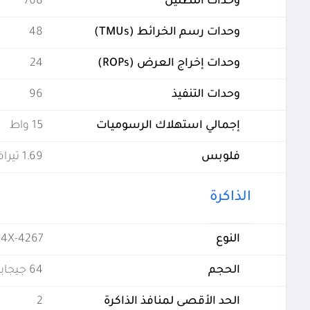
وحدات التظليل
768
وحدات رسم الخرائط (TMUs)
48
وحدات إخراج العرض (ROPs)
24
وحدات التنفيذ
96
إجمالي استهلاك الرسوميات
15 واط
فلوبس
1.69 تيرافلوبس
الذاكرة
النوع
R4X-4267
الحجم
64 جيجابايت
الحد الأقصى لمنافذ الذاكرة
2