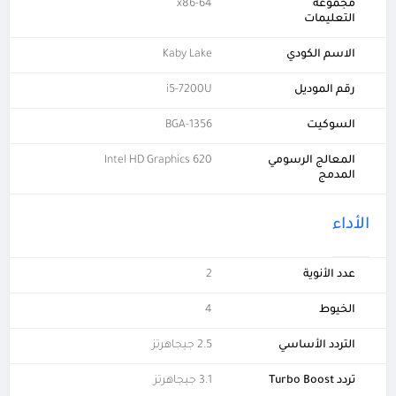
مجموعة
x86-64
التعليمات
الاسم الكودي
Kaby Lake
رقم الموديل
i5-7200U
السوكيت
BGA-1356
المعالج الرسومي
Intel HD Graphics 620
المدمج
الأداء
عدد الأنوية
2
الخيوط
4
التردد الأساسي
2.5 جيجاهرتز
تردد Turbo Boost
3.1 جيجاهرتز