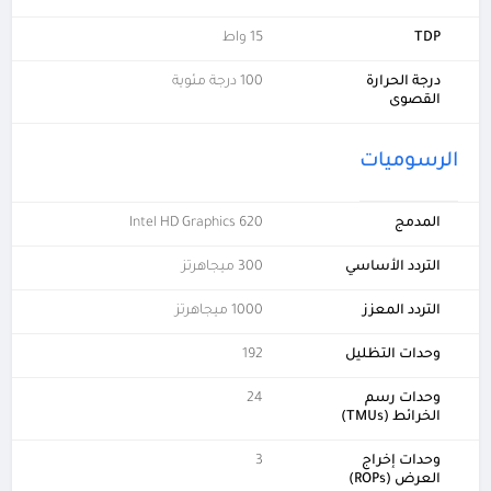
TDP
15 واط
درجة الحرارة
100 درجة مئوية
القصوى
الرسوميات
المدمج
Intel HD Graphics 620
التردد الأساسي
300 ميجاهرتز
التردد المعزز
1000 ميجاهرتز
وحدات التظليل
192
وحدات رسم
24
الخرائط (TMUs)
وحدات إخراج
3
العرض (ROPs)