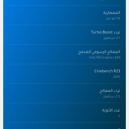
المعمارية
14 نانو متر
تردد Turbo Boost
3.1 جيجاهرتز
المعالج الرسومي المدمج
Intel HD Graphics 620
Cinebench R23
2035
تردد المعالج
2.5 جيجاهرتز
عدد الأنوية
2