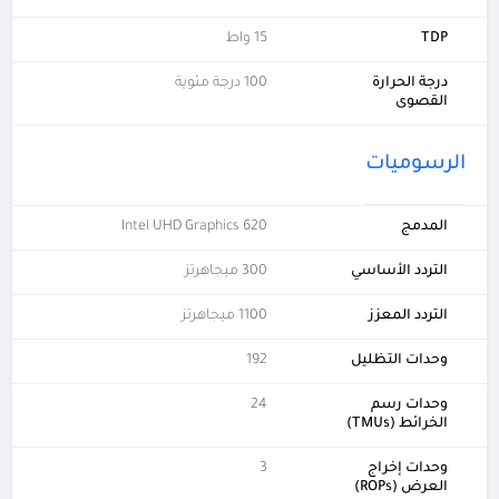
TDP
15 واط
درجة الحرارة
100 درجة مئوية
القصوى
الرسوميات
المدمج
Intel UHD Graphics 620
التردد الأساسي
300 ميجاهرتز
التردد المعزز
1100 ميجاهرتز
وحدات التظليل
192
وحدات رسم
24
الخرائط (TMUs)
وحدات إخراج
3
العرض (ROPs)