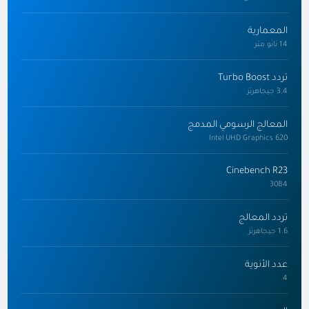
المعمارية
14 نانو متر
تردد Turbo Boost
3.4 جيجاهرتز
المعالج الرسومي المدمج
Intel UHD Graphics 620
Cinebench R23
3084
تردد المعالج
1.6 جيجاهرتز
عدد الأنوية
4