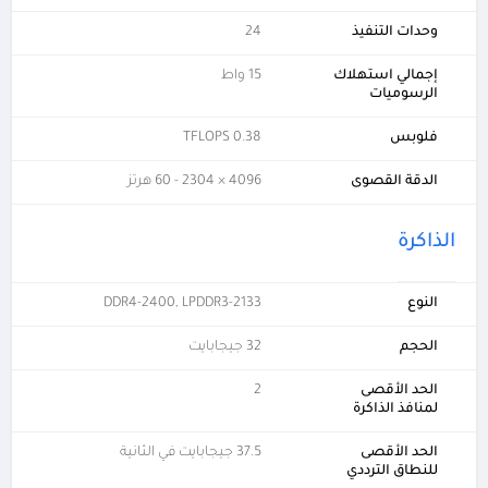
وحدات التنفيذ
24
إجمالي استهلاك
15 واط
الرسوميات
فلوبس
0.38 TFLOPS
الدقة القصوى
4096 × 2304 - 60 هرتز
الذاكرة
النوع
DDR4-2400, LPDDR3-2133
الحجم
32 جيجابايت
الحد الأقصى
2
لمنافذ الذاكرة
الحد الأقصى
37.5 جيجابايت في الثانية
للنطاق الترددي