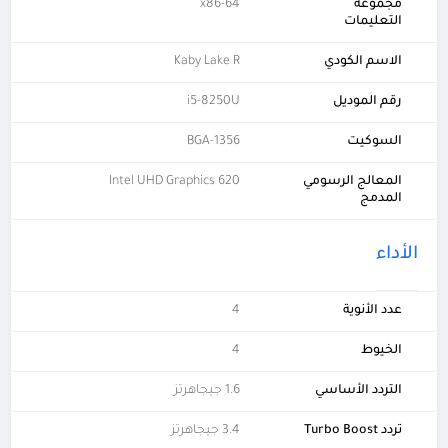
مجموعة
x86-64
التعليمات
الاسم الكودي
Kaby Lake R
رقم الموديل
i5-8250U
السوكيت
BGA-1356
المعالج الرسومي
Intel UHD Graphics 620
المدمج
الأداء
عدد الأنوية
4
الخيوط
4
التردد الأساسي
1.6 جيجاهرتز
تردد Turbo Boost
3.4 جيجاهرتز