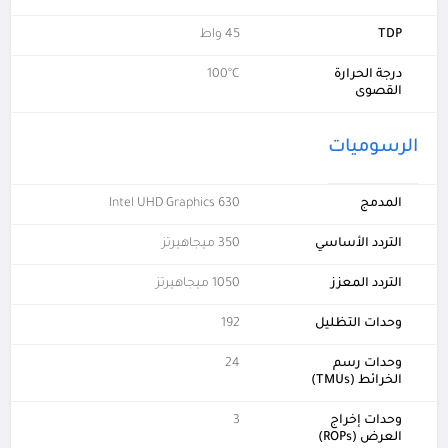
TDP
45 واط
درجة الحرارة
100°C
القصوى
الرسوميات
المدمج
Intel UHD Graphics 630
التردد الأساسي
350 ميجاهيرتز
التردد المعزز
1050 ميجاهيرتز
وحدات التظليل
192
وحدات رسم
24
الخرائط (TMUs)
وحدات إخراج
3
العرض (ROPs)