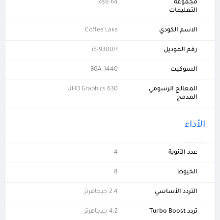
مجموعة
x86-64
التعليمات
الاسم الكودي
Coffee Lake
رقم الموديل
i5-9300H
السوكيت
BGA-1440
المعالج الرسومي
UHD Graphics 630
المدمج
الأداء
عدد الأنوية
4
الخيوط
8
التردد الأساسي
2.4 جيجاهرتز
تردد Turbo Boost
4.2 جيجاهرتز