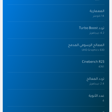
المعمارية
14 نانومتر
تردد Turbo Boost
4.2 جيجاهرتز
المعالج الرسومي المدمج
UHD Graphics 630
Cinebench R23
4741
تردد المعالج
2.4 جيجاهرتز
عدد الأنوية
4