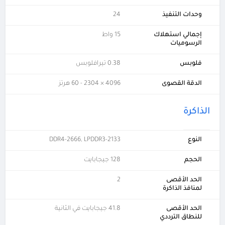
وحدات التنفيذ
24
إجمالي استهلاك
15 واط
الرسوميات
فلوبس
0.38 تيرافلوبس
الدقة القصوى
4096 × 2304 - 60 هرتز
الذاكرة
النوع
DDR4-2666, LPDDR3-2133
الحجم
128 جيجابايت
الحد الأقصى
2
لمنافذ الذاكرة
الحد الأقصى
41.8 جيجابايت في الثانية
للنطاق الترددي