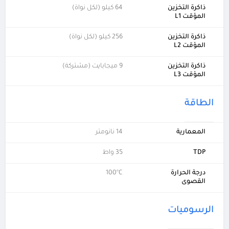
ذاكرة التخزين
64 كيلو (لكل نواة)
المؤقت L1
ذاكرة التخزين
256 كيلو (لكل نواة)
المؤقت L2
ذاكرة التخزين
9 ميجابايت (مشتركة)
المؤقت L3
الطاقة
المعمارية
14 نانومتر
TDP
35 واط
درجة الحرارة
100°C
القصوى
الرسوميات