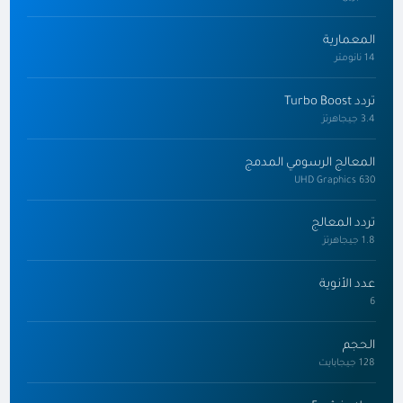
المعمارية
14 نانومتر
تردد Turbo Boost
3.4 جيجاهرتز
المعالج الرسومي المدمج
UHD Graphics 630
تردد المعالج
1.8 جيجاهرتز
عدد الأنوية
6
الحجم
128 جيجابايت