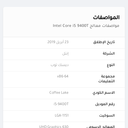
المواصفات
مواصفات معالج Intel Core i5 9400T
تاريخ الإطلاق
23 أبريل 2019
الشركة
إنتل
النوع
ديسك توب
مجموعة
x86-64
التعليمات
الاسم الكودي
Coffee Lake
رقم الموديل
i5-9400T
السوكيت
LGA-1151
المعالج الرسومي
UHD Graphics 630