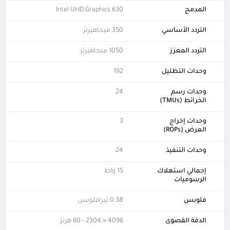
المدمج
Intel UHD Graphics 630
التردد الأساسي
350 ميجاهيرتز
التردد المعزز
1050 ميجاهيرتز
وحدات التظليل
192
وحدات رسم
24
الخرائط (TMUs)
وحدات إخراج
3
العرض (ROPs)
وحدات التنفيذ
24
إجمالي استهلاك
15 واط
الرسوميات
فلوبس
0.38 تيرافلوبس
الدقة القصوى
4096 × 2304 - 60 هرتز