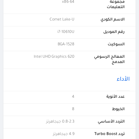
مجموعة
x86-64
التعليمات
الاسم الكودي
Comet Lake-U
رقم الموديل
i7-10610U
السوكيت
BGA-1528
المعالج الرسومي
Intel UHD Graphics 620
المدمج
الأداء
عدد الأنوية
4
الخيوط
8
التردد الأساسي
0.8-2.3 جيجاهرتز
تردد Turbo Boost
4.9 جيجاهرتز