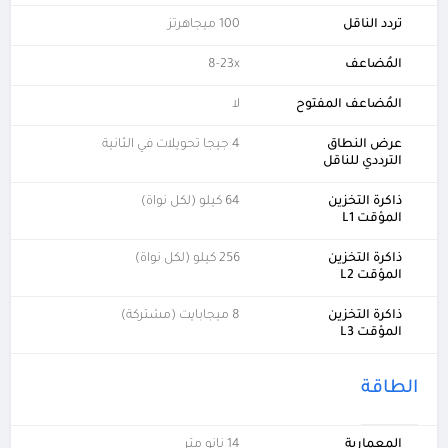
تردد الناقل
100 ميجاهرتز
المُضاعف
8-23x
المُضاعف المفتوح
لا
عرض النطاق
4 جيجا تحويلات في الثانية
الترددي للناقل
ذاكرة التخزين
64 كيلو (لكل نواة)
المؤقت L1
ذاكرة التخزين
256 كيلو (لكل نواة)
المؤقت L2
ذاكرة التخزين
8 ميجابايت (مشتركة)
المؤقت L3
الطاقة
المعمارية
14 نانو متر