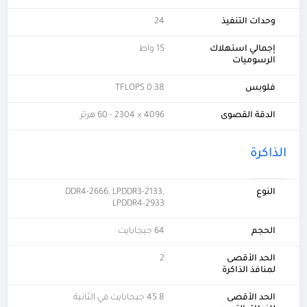
وحدات التنفيذ
24
إجمالي استهلاك
15 واط
الرسوميات
فلوبس
0.38 TFLOPS
الدقة القصوى
4096 × 2304 - 60 هرتز
الذاكرة
النوع
DDR4-2666, LPDDR3-2133,
LPDDR4-2933
الحجم
64 جيجابايت
الحد الأقصى
2
لمنافذ الذاكرة
الحد الأقصى
45.8 جيجابايت في الثانية