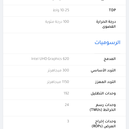
TDP
10-25 واط
درجة الحرارة
100 درجة مئوية
القصوى
الرسوميات
المدمج
Intel UHD Graphics 620
التردد الأساسي
300 ميجاهرتز
التردد المعزز
1150 ميجاهرتز
وحدات التظليل
192
وحدات رسم
24
الخرائط (TMUs)
وحدات إخراج
3
العرض (ROPs)