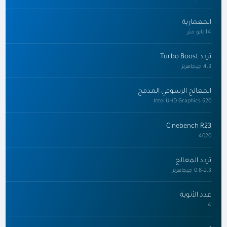
المعمارية
14 نانو متر
تردد Turbo Boost
4.9 جيجاهرتز
المعالج الرسومي المدمج
Intel UHD Graphics 620
Cinebench R23
4020
تردد المعالج
0.8-2.3 جيجاهرتز
عدد الأنوية
4