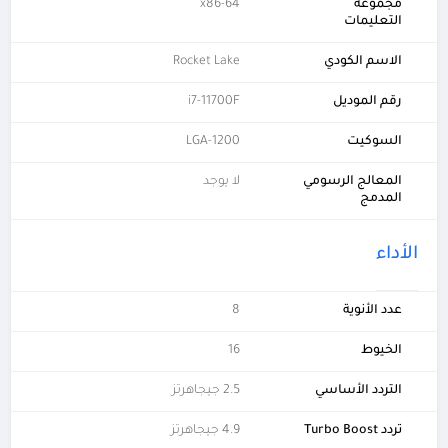
مجموعة
x86-64
التعليمات
الاسم الكودي
Rocket Lake
رقم الموديل
i7-11700F
السوكيت
LGA-1200
المعالج الرسومي
لا يوجد
المدمج
الأداء
عدد الأنوية
8
الخيوط
16
التردد الأساسي
2.5 جيجاهرتز
تردد Turbo Boost
4.9 جيجاهرتز