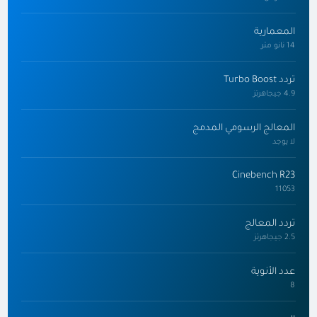
المعمارية
14 نانو متر
تردد Turbo Boost
4.9 جيجاهرتز
المعالج الرسومي المدمج
لا يوجد
Cinebench R23
11053
تردد المعالج
2.5 جيجاهرتز
عدد الأنوية
8