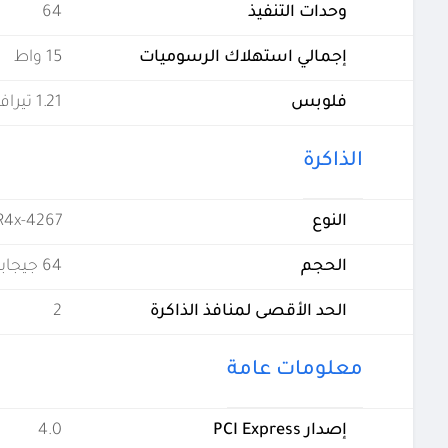
وحدات التنفيذ
64
إجمالي استهلاك الرسوميات
15 واط
فلوبس
1.21 تيرافلوبس
الذاكرة
النوع
R4x-4267
الحجم
64 جيجابايت
الحد الأقصى لمنافذ الذاكرة
2
معلومات عامة
إصدار PCI Express
4.0