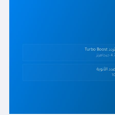
دد Turbo Boost
4 جيجاهرتز
دد الأنوية
1