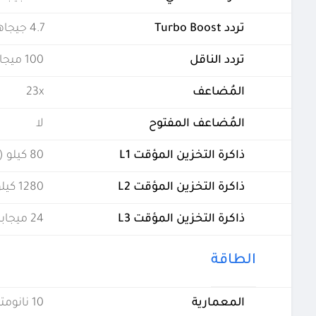
تردد Turbo Boost
4.7 جيجاهرتز
تردد الناقل
100 ميجاهيرتز
المُضاعف
23x
المُضاعف المفتوح
لا
ذاكرة التخزين المؤقت L1
80 كيلو (لكل نواة)
ذاكرة التخزين المؤقت L2
1280 كيلو (لكل نواة)
ذاكرة التخزين المؤقت L3
24 ميجابايت (مشتركة)
الطاقة
المعمارية
10 نانومتر