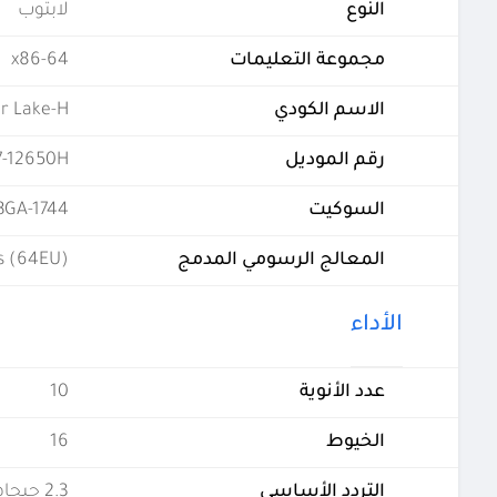
النوع
لابتوب
مجموعة التعليمات
x86-64
الاسم الكودي
r Lake-H
رقم الموديل
7-12650H
السوكيت
BGA-1744
المعالج الرسومي المدمج
cs (64EU)
الأداء
عدد الأنوية
10
الخيوط
16
التردد الأساسي
2.3 جيجاهرتز