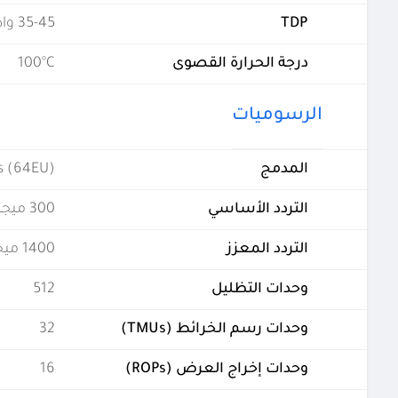
TDP
35-45 واط
درجة الحرارة القصوى
100°C
الرسوميات
المدمج
cs (64EU)
التردد الأساسي
300 ميجاهيرتز
التردد المعزز
1400 ميجاهيرتز
وحدات التظليل
512
وحدات رسم الخرائط (TMUs)
32
وحدات إخراج العرض (ROPs)
16