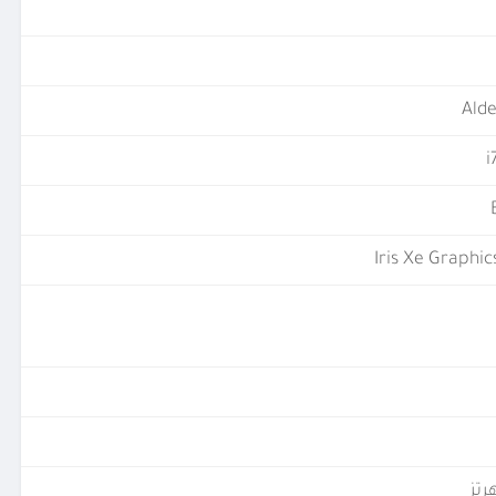
Alde
i
Iris Xe Graphi