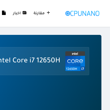
مقارنة
اخبار
م
ntel Core i7 12650H