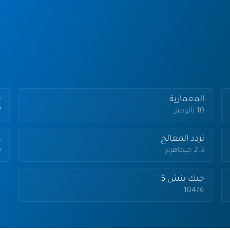
المعمارية
تر
10 نانومتر
.7
تردد المعالج
ع
2.3 جيجاهرتز
0
جيك بنش 5
10476