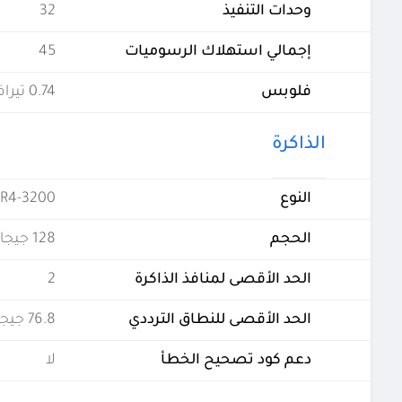
وحدات التنفيذ
32
إجمالي استهلاك الرسوميات
45
فلوبس
0.74 تيرافلوبس
الذاكرة
النوع
R4-3200
الحجم
128 جيجابايت
الحد الأقصى لمنافذ الذاكرة
2
الحد الأقصى للنطاق الترددي
76.8 جيجابايت في الثانية
دعم كود تصحيح الخطأ
لا