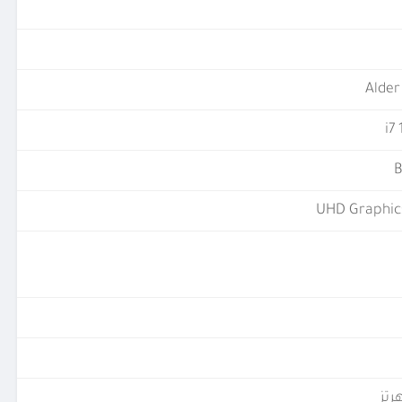
Alder
i7
B
UHD Graphic