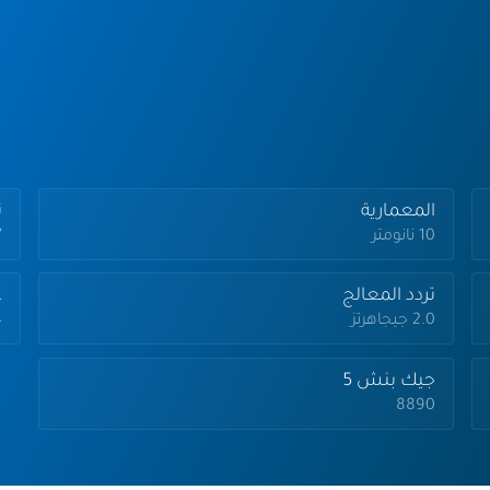
المعمارية
تر
10 نانومتر
7
تردد المعالج
ع
2.0 جيجاهرتز
4
جيك بنش 5
8890