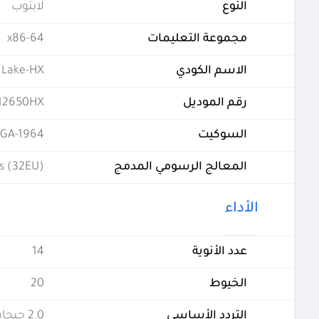
النوع
لابتوب
مجموعة التعليمات
x86-64
الاسم الكودي
 Lake-HX
رقم الموديل
 12650HX
السوكيت
GA-1964
المعالج الرسومي المدمج
s (32EU)
الأداء
عدد الأنوية
14
الخيوط
20
التردد الأساسي
2.0 جيجاهرتز