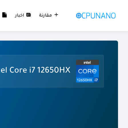
مقارنة
اخبار
م
tel Core i7 12650HX