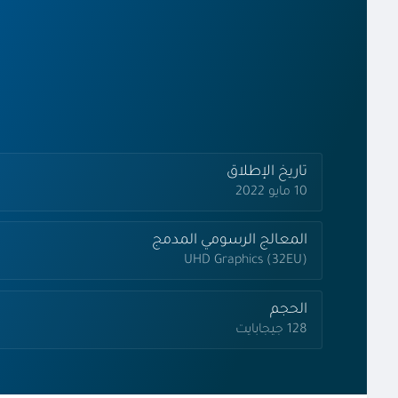
تاريخ الإطلاق
10 مايو 2022
المعالج الرسومي المدمج
UHD Graphics (32EU)
الحجم
128 جيجابايت