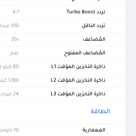
تردد Turbo Boost
4.7
تردد الناقل
100 ميجاهيرتز
المُضاعف
20x
المُضاعف المفتوح
نعم
ذاكرة التخزين المؤقت L1
80 كيلو (لكل نواة)
ذاكرة التخزين المؤقت L2
1280 كيلو (لكل نواة)
ذاكرة التخزين المؤقت L3
24 ميجابايت (مشتركة)
الطاقة
المعمارية
10 نانومتر