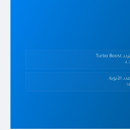
دد Turbo Boost
4.
دد الأنوية
1