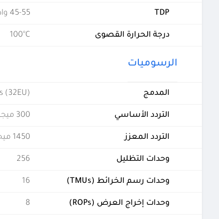
TDP
45-55 واط
درجة الحرارة القصوى
100°C
الرسوميات
المدمج
s (32EU)
التردد الأساسي
300 ميجاهيرتز
التردد المعزز
1450 ميجاهيرتز
وحدات التظليل
256
وحدات رسم الخرائط (TMUs)
16
وحدات إخراج العرض (ROPs)
8