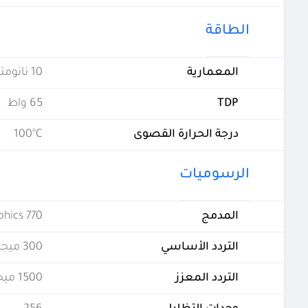
الطاقة
المعمارية
10 نانومتر
TDP
65 واط
درجة الحرارة القصوى
100°C
الرسوميات
المدمج
phics 770
التردد الأساسي
300 ميجاهيرتز
التردد المعزز
1500 ميجاهيرتز