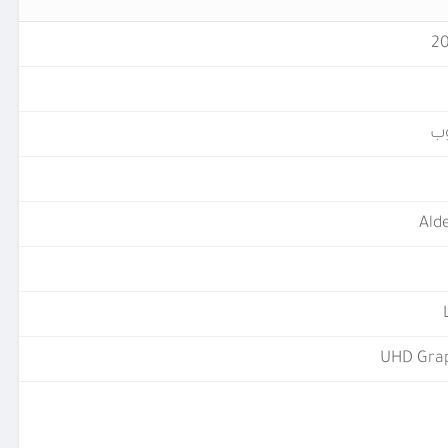
ب
Ald
UHD Grap