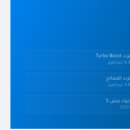
دد Turbo Boost
4 جيجاهرتز
ردد المعالج
3 جيجاهرتز
يك بنش 5
1257