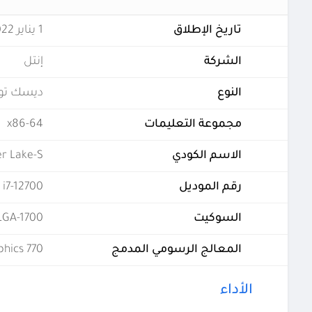
تاريخ الإطلاق
1 يناير 2022
الشركة
إنتل
النوع
ديسك تو
مجموعة التعليمات
x86-64
الاسم الكودي
er Lake-S
رقم الموديل
i7-12700
السوكيت
LGA-1700
المعالج الرسومي المدمج
hics 770
الأداء