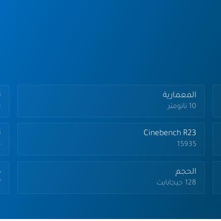
المعمارية
تر
10 نانومتر
.9
Cinebench R23
ت
15935
.6
الحجم
ج
128 جيجابايت
7