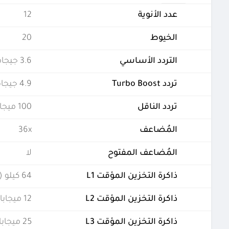
عدد الأنوية
12
الخيوط
20
التردد الأساسي
3.6 جيجاهرتز
تردد Turbo Boost
4.9 جيجاهرتز
تردد الناقل
100 ميجاهيرتز
المُضاعف
36x
المُضاعف المفتوح
لا
ذاكرة التخزين المؤقت L1
64 كيلو (لكل نواة)
ذاكرة التخزين المؤقت L2
12 ميجابايت (مشتركة)
ذاكرة التخزين المؤقت L3
25 ميجابايت (مشتركة)