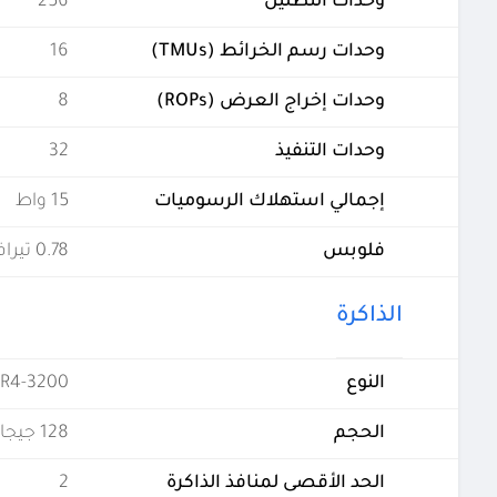
وحدات التظليل
256
وحدات رسم الخرائط (TMUs)
16
وحدات إخراج العرض (ROPs)
8
وحدات التنفيذ
32
إجمالي استهلاك الرسوميات
15 واط
فلوبس
0.78 تيرافلوبس
الذاكرة
النوع
R4-3200
الحجم
128 جيجابايت
الحد الأقصى لمنافذ الذاكرة
2