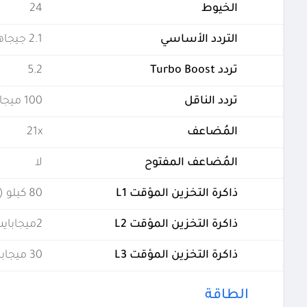
الخيوط
24
التردد الأساسي
2.1 جيجاهرتز
تردد Turbo Boost
5.2
تردد الناقل
100 ميجاهيرتز
المُضاعف
21x
المُضاعف المفتوح
لا
ذاكرة التخزين المؤقت L1
80 كيلو (لكل نواة)
ذاكرة التخزين المؤقت L2
2ميجابايت (لكل نواة)
ذاكرة التخزين المؤقت L3
30 ميجابايت (مشتركة)
الطاقة