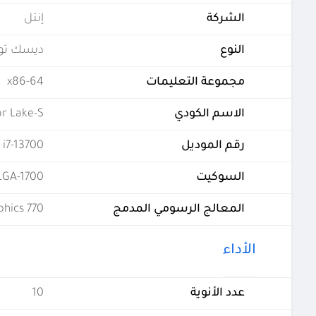
الشركة
إنتل
النوع
ديسك تو
مجموعة التعليمات
x86-64
الاسم الكودي
r Lake-S
رقم الموديل
i7-13700
السوكيت
LGA-1700
المعالج الرسومي المدمج
phics 770
الأداء
عدد الأنوية
10