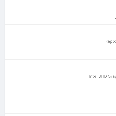
ب
Rapto
Intel UHD Gra