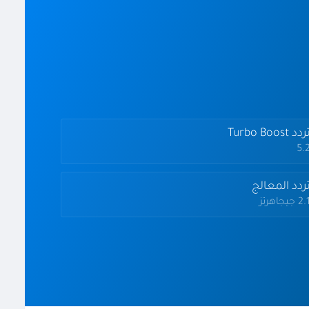
دد Turbo Boost
5.
ردد المعالج
2 جيجاهرتز