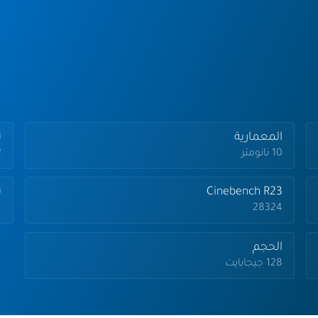
المعمارية
تر
10 نانومتر
2
Cinebench R23
ت
28324
.1
الحجم
128 جيجابايت