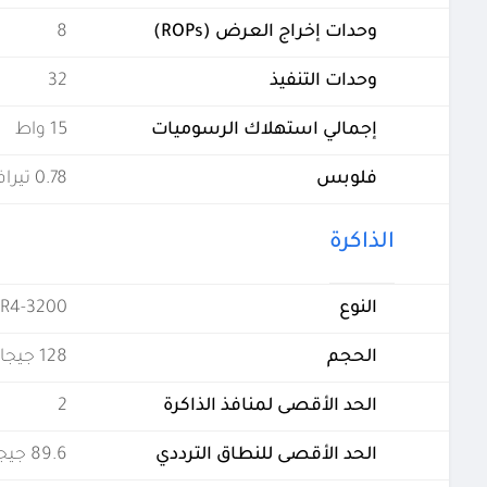
وحدات إخراج العرض (ROPs)
8
وحدات التنفيذ
32
إجمالي استهلاك الرسوميات
15 واط
فلوبس
0.78 تيرافلوبس
الذاكرة
النوع
R4-3200
الحجم
128 جيجابايت
الحد الأقصى لمنافذ الذاكرة
2
الحد الأقصى للنطاق الترددي
89.6 جيجابايت في الثانية