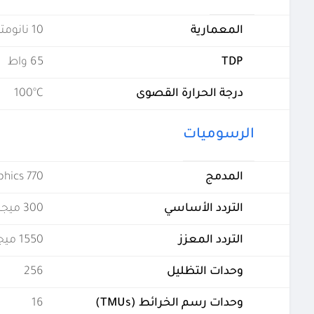
المعمارية
10 نانومتر
TDP
65 واط
درجة الحرارة القصوى
100°C
الرسوميات
المدمج
phics 770
التردد الأساسي
300 ميجاهيرتز
التردد المعزز
1550 ميجاهيرتز
وحدات التظليل
256
وحدات رسم الخرائط (TMUs)
16