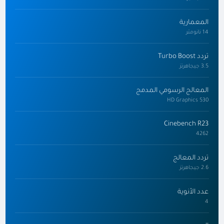
المعمارية
14 نانومتر
تردد Turbo Boost
3.5 جيجاهرتز
المعالج الرسومي المدمج
HD Graphics 530
Cinebench R23
4262
تردد المعالج
2.6 جيجاهرتز
عدد الأنوية
4