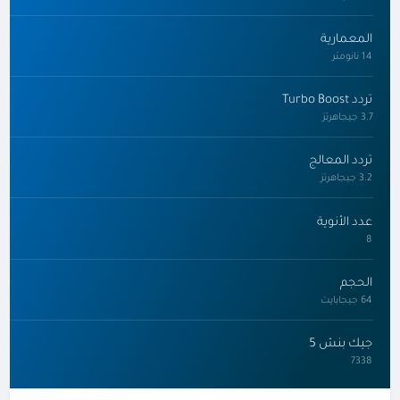
المعمارية
14 نانومتر
تردد Turbo Boost
3.7 جيجاهرتز
تردد المعالج
3.2 جيجاهرتز
عدد الأنوية
8
الحجم
64 جيجابايت
جيك بنش 5
7338