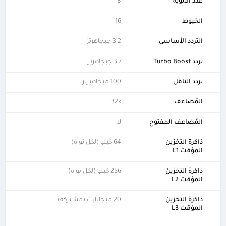
عدد الأنوية
8
الخيوط
16
التردد الأساسي
3.2 جيجاهرتز
تردد Turbo Boost
3.7 جيجاهرتز
تردد الناقل
100 ميجاهيرتز
المُضاعف
32x
المُضاعف المفتوح
لا
ذاكرة التخزين
64 كيلو (لكل نواة)
المؤقت L1
ذاكرة التخزين
256 كيلو (لكل نواة)
المؤقت L2
ذاكرة التخزين
20 ميجابايت (مشتركة)
المؤقت L3