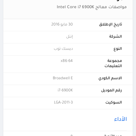
مواصفات معالج Intel Core i7 6900K
تاريخ الإطلاق
30 مايو 2016
الشركة
إنتل
النوع
ديسك توب
مجموعة
x86-64
التعليمات
الاسم الكودي
Broadwell E
رقم الموديل
i7-6900K
السوكيت
LGA-2011-3
الأداء