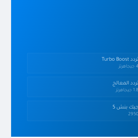
دد Turbo Boost
يجاهرتز
ردد المعالج
1 جيجاهرتز
يك بنش 5
295