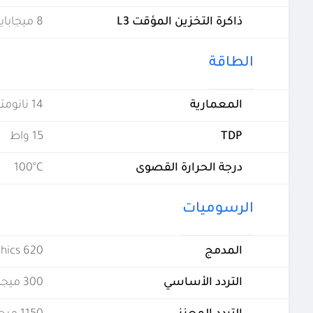
ذاكرة التخزين المؤقت L3
8 ميجابايت (مشتركة)
الطاقة
المعمارية
14 نانومتر
TDP
15 واط
درجة الحرارة القصوى
100°C
الرسوميات
المدمج
hics 620
التردد الأساسي
300 ميجاهيرتز