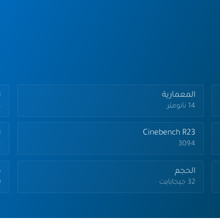
المعمارية
تر
14 نانومتر
4 ج
Cinebench R23
ت
3094
.8
الحجم
ج
32 جيجابايت
0