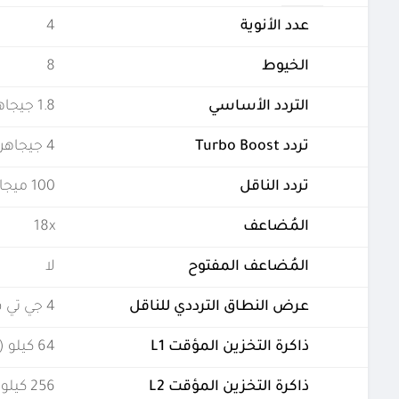
عدد الأنوية
4
الخيوط
8
التردد الأساسي
1.8 جيجاهرتز
تردد Turbo Boost
4 جيجاهرتز
تردد الناقل
100 ميجاهيرتز
المُضاعف
18x
المُضاعف المفتوح
لا
عرض النطاق الترددي للناقل
4 جي تي في ثانية
ذاكرة التخزين المؤقت L1
64 كيلو (لكل نواة)
ذاكرة التخزين المؤقت L2
256 كيلو (لكل نواة)