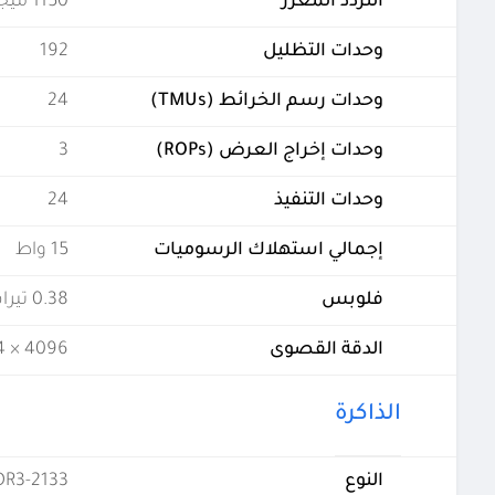
التردد المعزز
1150 ميجاهيرتز
وحدات التظليل
192
وحدات رسم الخرائط (TMUs)
24
وحدات إخراج العرض (ROPs)
3
وحدات التنفيذ
24
إجمالي استهلاك الرسوميات
15 واط
فلوبس
0.38 تيرافلوبس
الدقة القصوى
4096 × 2304 - 60 هرتز
الذاكرة
النوع
DR3-2133