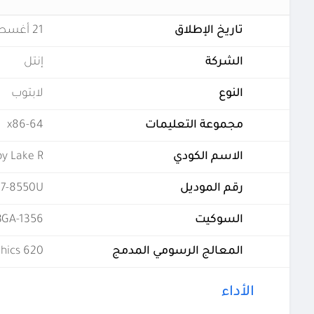
تاريخ الإطلاق
21 أغسطس 2017
الشركة
إنتل
النوع
لابتوب
مجموعة التعليمات
x86-64
الاسم الكودي
y Lake R
رقم الموديل
i7-8550U
السوكيت
BGA-1356
المعالج الرسومي المدمج
hics 620
الأداء