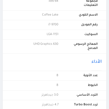
مجموعة
x86-64
التعليمات
الاسم الكودي
Coffee Lake
رقم الموديل
i7-9700
السوكيت
LGA-1151
المعالج الرسومي
UHD Graphics 630
المدمج
الأداء
عدد الأنوية
8
الخيوط
8
التردد الأساسي
3.0 جيجاهرتز
تردد Turbo Boost
4.7 جيجاهرتز