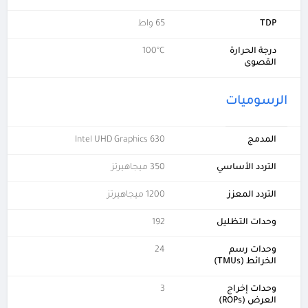
TDP
65 واط
درجة الحرارة
100°C
القصوى
الرسوميات
المدمج
Intel UHD Graphics 630
التردد الأساسي
350 ميجاهيرتز
التردد المعزز
1200 ميجاهيرتز
وحدات التظليل
192
وحدات رسم
24
الخرائط (TMUs)
وحدات إخراج
3
العرض (ROPs)