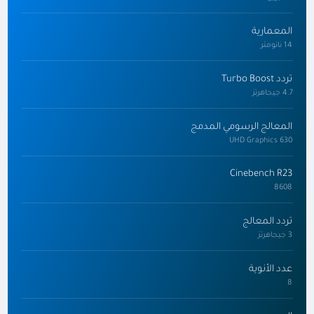
المعمارية
14 نانومتر
تردد Turbo Boost
4.7 جيجاهرتز
المعالج الرسومي المدمج
UHD Graphics 630
Cinebench R23
8608
تردد المعالج
3 جيجاهرتز
عدد الأنوية
8