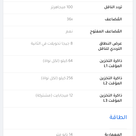
تردد الناقل
100 ميجاهرتز
المُضاعف
36x
المُضاعف المفتوح
نعم
عرض النطاق
8 جيجا تحويلات في الثانية
الترددي للناقل
ذاكرة التخزين
64 كيلو (لكل نواة)
المؤقت L1
ذاكرة التخزين
256 كيلو (لكل نواة)
المؤقت L2
ذاكرة التخزين
12 ميجابايت (مشتركة)
المؤقت L3
الطاقة
المعمارية
14 نانو متر