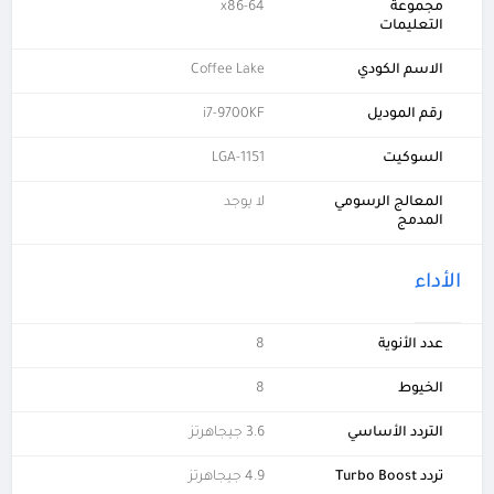
مجموعة
x86-64
التعليمات
الاسم الكودي
Coffee Lake
رقم الموديل
i7-9700KF
السوكيت
LGA-1151
المعالج الرسومي
لا يوجد
المدمج
الأداء
عدد الأنوية
8
الخيوط
8
التردد الأساسي
3.6 جيجاهرتز
تردد Turbo Boost
4.9 جيجاهرتز