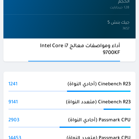
الحجم
128 جيجابايت
جيك بنش 5
7457
أداء ومواصفات معالج Intel Core i7
9700KF
Cinebench R23 (أحادي النواة)
1241
Cinebench R23 (متعدد النواة)
9141
Passmark CPU (أحادي النواة)
2903
Passmark CPU (متعدد النواة)
14453