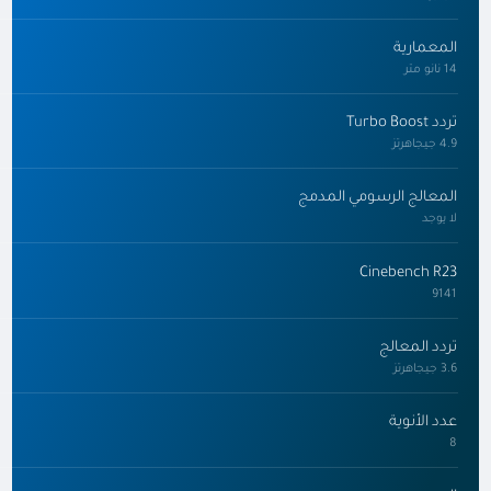
المعمارية
14 نانو متر
تردد Turbo Boost
4.9 جيجاهرتز
المعالج الرسومي المدمج
لا يوجد
Cinebench R23
9141
تردد المعالج
3.6 جيجاهرتز
عدد الأنوية
8